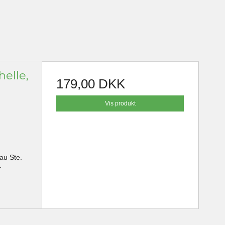
helle,
179,00 DKK
Vis produkt
au Ste.
.