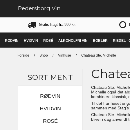
Pedersborg Vin
Gratis fragt fra 999 kr.
RØDVIN
HVIDVIN
ROSÉ
ALKOHOLFRI VIN
BOBLER
RIEDEL -
Forside
/
Shop
/
Vinhuse
/
Chateau Ste. Michelle
Chatea
SORTIMENT
Chateau Ste. Michell
Michelle også det abs
RØDVIN
kombinere klassisk, 
Til det har huset en
HVIDVIN
sammen med Stag's Le
Chateau Ste. Michelle
bliver i dag anvendt 
ROSÉ