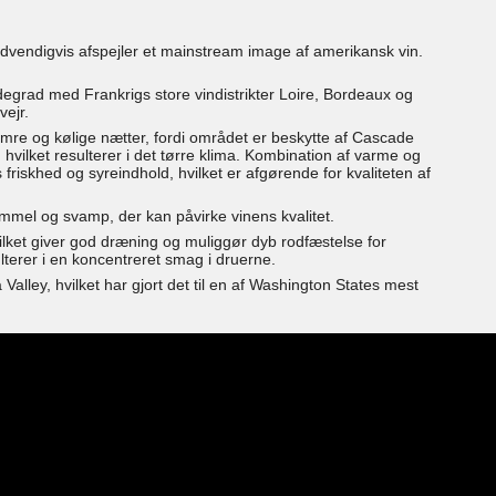
nødvendigvis afspejler et mainstream image af amerikansk vin.
ddegrad med Frankrigs store vindistrikter Loire, Bordeaux og
vejr.
mre og kølige nætter, fordi området er beskytte af Cascade
 hvilket resulterer i det tørre klima. Kombination af varme og
skhed og syreindhold, hvilket er afgørende for kvaliteten af ​​
mmel og svamp, der kan påvirke vinens kvalitet.
ilket giver god dræning og muliggør dyb rodfæstelse for
lterer i en koncentreret smag i druerne.
Valley, hvilket har gjort det til en af Washington States mest