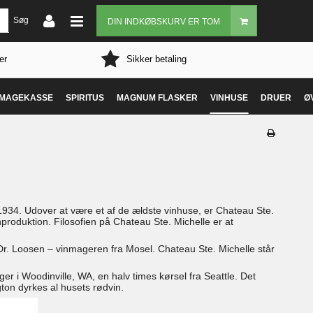
Søg
DIN INDKØBSKURV ER TOM
er
Sikker betaling
MAGEKASSE
SPIRITUS
MAGNUM FLASKER
VINHUSE
DRUER
Ø
1934. Udover at være et af de ældste vinhuse, er Chateau Ste.
nproduktion. Filosofien på Chateau Ste. Michelle er at
 Dr. Loosen – vinmageren fra Mosel. Chateau Ste. Michelle står
er i Woodinville, WA, en halv times kørsel fra Seattle. Det
gton dyrkes al husets rødvin.