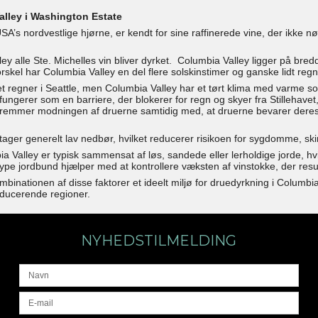
alley i Washington Estate
SA’s nordvestlige hjørne, er kendt for sine raffinerede vine, der ikke 
ley alle Ste. Michelles vin bliver dyrket. Columbia Valley ligger på bre
rskel har Columbia Valley en del flere solskinstimer og ganske lidt regn
t regner i Seattle, men Columbia Valley har et tørt klima med varme so
ungerer som en barriere, der blokerer for regn og skyer fra Stillehavet,
remmer modningen af druerne samtidig med, at druerne bevarer deres fri
ager generelt lav nedbør, hvilket reducerer risikoen for sygdomme, ski
a Valley er typisk sammensat af løs, sandede eller lerholdige jorde, hv
pe jordbund hjælper med at kontrollere væksten af ​​vinstokke, der resu
binationen af disse faktorer et ideelt miljø for druedyrkning i Columbia 
ducerende regioner.
NYHEDSTILMELDING