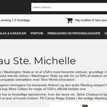
Levering 1-3 hverdage
Høj kvalitet til lave pris
 GLAS & KARAFLER
PORTVIN
FIRMAGAVER OG PERSONALEGAVER
S
u Ste. Michelle
e i Washington State er et af USA's mest berømte vinhuse, grundlagt i 
olut største vinhus i Washington State og står for ca 50% af statens vi
europæisk vintradition med 'New World-innovation'.
gageret vinmagere fra toscanske Antinori og den tyske Riesling-ekspert
ap Wine Cellars for nogle af USA's officielt bedste vine.
 har to forskellige ejendomme, hvor der laves vin. Selve Chateau’et ligg
til at lave al husets hvidvin. På Canoe Ridge Estate i det østlige Washin