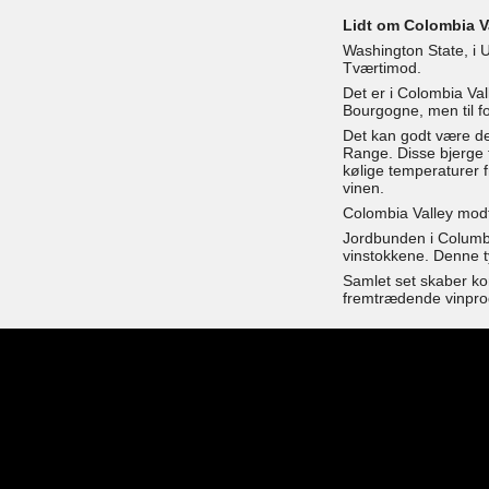
Lidt om Colombia V
Washington State, i U
Tværtimod.
Det er i Colombia Val
Bourgogne, men til fo
Det kan godt være de
Range. Disse bjerge f
kølige temperaturer f
vinen.
Colombia Valley modt
Jordbunden i Columbi
vinstokkene. Denne ty
Samlet set skaber kom
fremtrædende vinpro