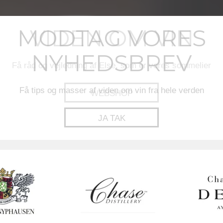
MODTAG VORES
NYHEDSBREV
Få tips og masser af viden om vin fra hele verden
JA TAK