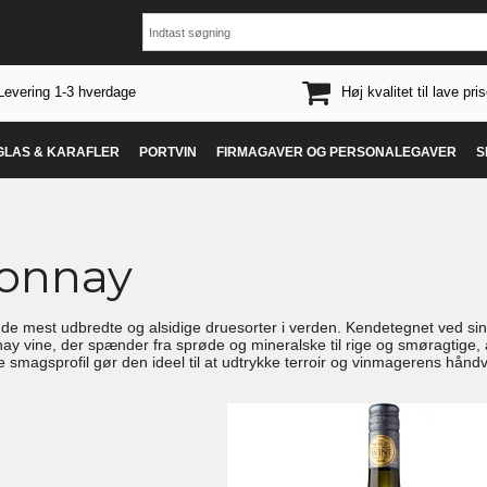
Levering 1-3 hverdage
Høj kvalitet til lave pris
 GLAS & KARAFLER
PORTVIN
FIRMAGAVER OG PERSONALEGAVER
S
onnay
e mest udbredte og alsidige druesorter i verden. Kendetegnet ved sin evn
y vine, der spænder fra sprøde og mineralske til rige og smøragtige, 
e smagsprofil gør den ideel til at udtrykke terroir og vinmagerens hånd