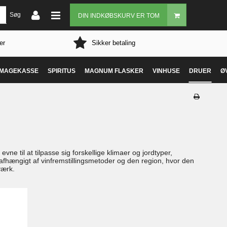
Søg
DIN INDKØBSKURV ER TOM
er
Sikker betaling
MAGEKASSE
SPIRITUS
MAGNUM FLASKER
VINHUSE
DRUER
Ø
e til at tilpasse sig forskellige klimaer og jordtyper,
afhængigt af vinfremstillingsmetoder og den region, hvor den
værk.