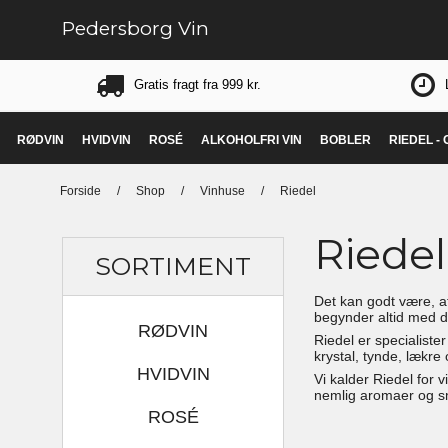
Pedersborg Vin
Gratis fragt fra 999 kr.
RØDVIN
HVIDVIN
ROSÉ
ALKOHOLFRI VIN
BOBLER
RIEDEL -
Forside
/
Shop
/
Vinhuse
/
Riedel
Riedel
SORTIMENT
Det kan godt være, at
begynder altid med de
RØDVIN
Riedel er specialister
krystal, tynde, lækre
HVIDVIN
Vi kalder Riedel for 
nemlig aromaer og sm
ROSÉ