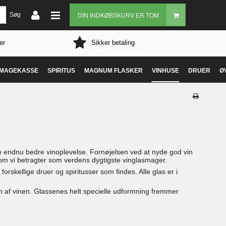
Søg
DIN INDKØBSKURV ER TOM
er
Sikker betaling
MAGEKASSE
SPIRITUS
MAGNUM FLASKER
VINHUSE
DRUER
Ø
å en endnu bedre vinoplevelse. Fornøjelsen ved at nyde god vin
 som vi betragter som verdens dygtigste vinglasmager.
e forskellige druer og spiritusser som findes. Alle glas er i
sen af vinen. Glassenes helt specielle udformning fremmer