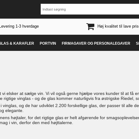
Levering 1-3 hverdage
Høj kvalitet til lave pris
 GLAS & KARAFLER
PORTVIN
FIRMAGAVER OG PERSONALEGAVER
S
 vi elsker at sælge vin. Vi vil også gerne hjælpe vores kunder til at f
 rigtige vinglas - og de glas kommer naturligvis fra østrigske Riedel,
 i vinglas, og de har udviklet 2.200 forskellige glas, der passer til alle d
 og elegante.
vinens højtaler, for det rigtige glas er helt afgørende for smagsoplevel
ag i vin, derfor den med højttalerne.