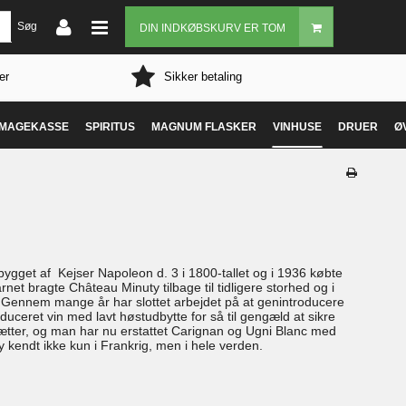
Søg
DIN INDKØBSKURV ER TOM
er
Sikker betaling
MAGEKASSE
SPIRITUS
MAGNUM FLASKER
VINHUSE
DRUER
Ø
 bygget af Kejser Napoleon d. 3 i 1800-tallet og i 1936 købte
t bragte Château Minuty tilbage til tidligere storhed og i
e. Gennem mange år har slottet arbejdet på at genintroducere
uceret vin med lavt høstudbytte for så til gengæld at sikre
sætter, og man har nu erstattet Carignan og Ugni Blanc med
 kendt ikke kun i Frankrig, men i hele verden.