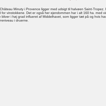
Château Minuty i Provence ligger med udsigt til halvøen Saint-Tropez
d for vinstokkene. Det er også her ejendommen har i alt 160 ha. med vin
 bliver i høj grad influeret af Middelhavet, som ligger tæt på og hvis h
yreniveau i druerne.