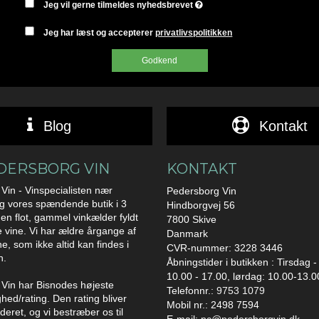
Jeg vil gerne tilmeldes nyhedsbrevet
Jeg har læst og accepterer
privatlivspolitikken
Godkend
Blog
Kontakt
DERSBORG VIN
KONTAKT
Vin - Vinspecialisten nær
Pedersborg Vin
g vores spændende butik i 3
Hindborgvej 56
en flot, gammel vinkælder fyldt
7800 Skive
vine. Vi har ældre årgange af
Danmark
ne, som ikke altid kan findes i
CVR-nummer: 3228 3446
n.
Åbningstider i butikken : Tirsdag -
10.00 - 17.00, lørdag: 10.00-13.0
Vin har Bisnodes højeste
Telefonnr.:
9753 1079
hed/rating. Den rating bliver
Mobil nr.: 2498 7594
eret, og vi bestræber os til