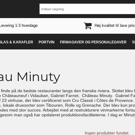
Levering 1-3 hverdage
Høj kvalitet til lave pris
 GLAS & KARAFLER
PORTVIN
FIRMAGAVER OG PERSONALEGAVER
S
au Minuty
finde på de bedste restauranter langs den franske riviera. Slottet blev
 Châteauneuf i Vidauban, Gabriel Farnet, Château Minuty. Gabriel Farne
 af 23 vinhuse, der blev certificeret som Cru Classé i Côtes de Provenc
e, lokale druesorter som Tibouren, Rolle og Grenache. Der blev kun prod
kkedes med stor succes. Arbejdet med at restrukturere vinmarkerne fort
igesom man også har opdateret produktionsfaciliteterne. I dag er Minuty
Ingen produkter fundet.