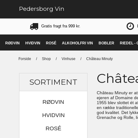
Pedersborg Vin
Gratis fragt fra 999 kr.
RØDVIN
HVIDVIN
ROSÉ
ALKOHOLFRI VIN
BOBLER
RIEDEL -
Forside
/
Shop
/
Vinhuse
/
Château Minuty
Châte
SORTIMENT
Château Minuty er at 
ejeren af Domaine de
RØDVIN
1955 blev slottet ét
en række traditionell
god kvalitet. Det ly
HVIDVIN
Grenache og Rolle, l
ROSÉ