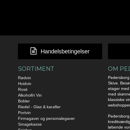
Handelsbetingelser
SORTIMENT
OM PE
Pedersborg 
Rødvin
Skive. Besø
Hvidvin
etager med 
Rosé
med skønne 
Alkoholfri Vin
klassiske vi
Bobler
webshoppe
Riedel - Glas & karafler
Portvin
Pedersborg 
Firmagaver og personalegaver
kreditværdig
Smagekasse
løbende vurd