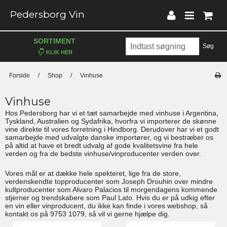
Pedersborg Vin
SORTIMENT
Søg
Forside
/
Shop
/
Vinhuse
Vinhuse
Hos Pedersborg har vi et tæt samarbejde med vinhuse i Argentina,
Tyskland, Australien og Sydafrika, hvorfra vi importerer de skønne
vine direkte til vores forretning i Hindborg. Derudover har vi et godt
samarbejde med udvalgte danske importører, og vi bestræber os
på altid at have et bredt udvalg af gode kvalitetsvine fra hele
verden og fra de bedste vinhuse/vinproducenter verden over.
Vores mål er at dække hele spekteret, lige fra de store,
verdenskendte topproducenter som Joseph Drouhin over mindre
kultproducenter som Alvaro Palacios til morgendagens kommende
stjerner og trendskabere som Paul Lato. Hvis du er på udkig efter
en vin eller vinproducent, du ikke kan finde i vores webshop, så
kontakt os på 9753 1079, så vil vi gerne hjælpe dig.