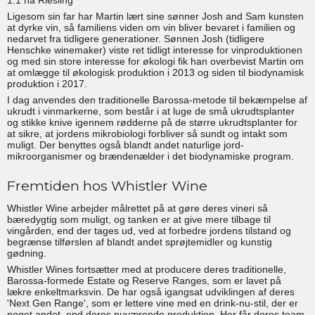
1.1 ha Riesling
Ligesom sin far har Martin lært sine sønner Josh and Sam kunsten
at dyrke vin, så familiens viden om vin bliver bevaret i familien og
nedarvet fra tidligere generationer. Sønnen Josh (tidligere
Henschke winemaker) viste ret tidligt interesse for vinproduktionen
og med sin store interesse for økologi fik han overbevist Martin om
at omlægge til økologisk produktion i 2013 og siden til biodynamisk
produktion i 2017.
I dag anvendes den traditionelle Barossa-metode til bekæmpelse af
ukrudt i vinmarkerne, som består i at luge de små ukrudtsplanter
og stikke knive igennem rødderne på de større ukrudtsplanter for
at sikre, at jordens mikrobiologi forbliver så sundt og intakt som
muligt. Der benyttes også blandt andet naturlige jord-
mikroorganismer og brændenælder i det biodynamiske program.
Fremtiden hos Whistler Wine
Whistler Wine arbejder målrettet på at gøre deres vineri så
bæredygtig som muligt, og tanken er at give mere tilbage til
vingården, end der tages ud, ved at forbedre jordens tilstand og
begrænse tilførslen af blandt andet sprøjtemidler og kunstig
gødning.
Whistler Wines fortsætter med at producere deres traditionelle,
Barossa-formede Estate og Reserve Ranges, som er lavet på
lækre enkeltmarksvin. De har også igangsat udviklingen af ​​deres
'Next Gen Range', som er lettere vine med en drink-nu-stil, der er
noget andet, end deres nuværende produktion. Her får deres team