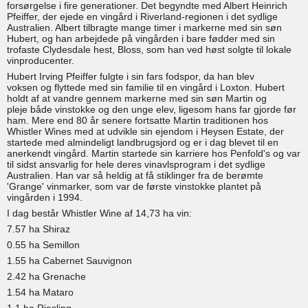
forsørgelse i fire generationer. Det begyndte med Albert Heinrich
Pfeiffer, der ejede en vingård i Riverland-regionen i det sydlige
Australien. Albert tilbragte mange timer i markerne med sin søn
Hubert, og han arbejdede på vingården i bare fødder med sin
trofaste Clydesdale hest, Bloss, som han ved høst solgte til lokale
vinproducenter.
Hubert Irving Pfeiffer fulgte i sin fars fodspor, da han blev
voksen og flyttede med sin familie til en vingård i Loxton. Hubert
holdt af at vandre gennem markerne med sin søn Martin og
pleje både vinstokke og den unge elev, ligesom hans far gjorde før
ham. Mere end 80 år senere fortsatte Martin traditionen hos
Whistler Wines med at udvikle sin ejendom i Heysen Estate, der
startede med almindeligt landbrugsjord og er i dag blevet til en
anerkendt vingård. Martin startede sin karriere hos Penfold's og var
til sidst ansvarlig for hele deres vinavlsprogram i det sydlige
Australien. Han var så heldig at få stiklinger fra de berømte
'Grange' vinmarker, som var de første vinstokke plantet på
vingården i 1994.
I dag består Whistler Wine af 14,73 ha vin:
7.57 ha Shiraz
0.55 ha Semillon
1.55 ha Cabernet Sauvignon
2.42 ha Grenache
1.54 ha Mataro