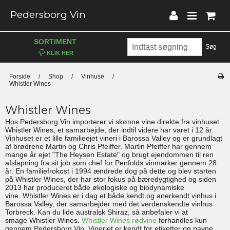
Pedersborg Vin
SORTIMENT
Søg
Forside
/
Shop
/
Vinhuse
/
Whistler Wines
Whistler Wines
Hos Pedersborg Vin importerer vi skønne vine direkte fra vinhuset
Whistler Wines, et samarbejde, der indtil videre har varet i 12 år.
Vinhuset er et lille familieejet vineri i Barossa Valley og er grundlagt
af brødrene Martin og Chris Pfeiffer. Martin Pfeiffer har gennem
mange år ejet "The Heysen Estate" og brugt ejendommen til ren
afslapning fra sit job som chef for Penfolds vinmarker gennem 28
år. En familiefrokost i 1994 ændrede dog på dette og blev starten
på Whistler Wines, der har stor fokus på bæredygtighed og siden
2013 har produceret både økologiske og biodynamiske
vine. Whistler Wines er i dag et både kendt og anerkendt vinhus i
Barossa Valley, der samarbejder med det verdenskendte vinhus
Torbreck. Kan du lide australsk Shiraz, så anbefaler vi at
smage Whistler Wines.
Whistler Wines rødvine
forhandles kun
gennem Pedersborg Vin. Vineriet er kendt for etiketter og navne