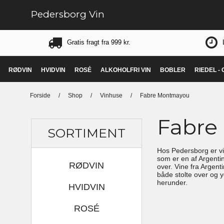
Pedersborg Vin
Gratis fragt fra 999 kr.
RØDVIN
HVIDVIN
ROSÉ
ALKOHOLFRI VIN
BOBLER
RIEDEL -
Forside
/
Shop
/
Vinhuse
/
Fabre Montmayou
Fabre
SORTIMENT
Hos Pedersborg er vi
som er en af Argentin
RØDVIN
over. Vine fra Argent
både stolte over og 
herunder.
HVIDVIN
ROSÉ