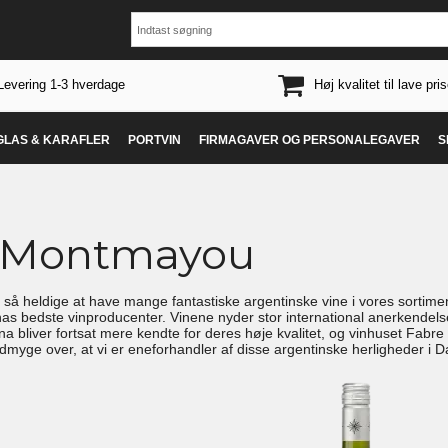
Levering 1-3 hverdage
Høj kvalitet til lave pris
 GLAS & KARAFLER
PORTVIN
FIRMAGAVER OG PERSONALEGAVER
S
 Montmayou
 så heldige at have mange fantastiske argentinske vine i vores sortime
as bedste vinproducenter. Vinene nyder stor international anerkendelse
ina bliver fortsat mere kendte for deres høje kvalitet, og vinhuset Fabr
ydmyge over, at vi er eneforhandler af disse argentinske herligheder 