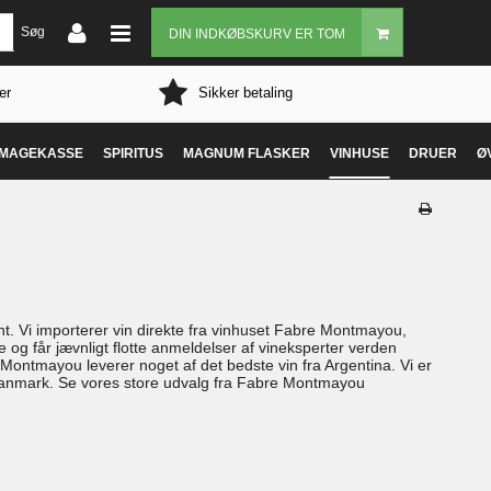
Søg
DIN INDKØBSKURV ER TOM
er
Sikker betaling
MAGEKASSE
SPIRITUS
MAGNUM FLASKER
VINHUSE
DRUER
Ø
nt. Vi importerer vin direkte fra vinhuset Fabre Montmayou,
 og får jævnligt flotte anmeldelser af vineksperter verden
e Montmayou leverer noget af det bedste vin fra Argentina. Vi er
i Danmark. Se vores store udvalg fra Fabre Montmayou