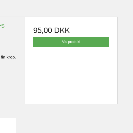
es
95,00 DKK
Vis produkt
fin krop.