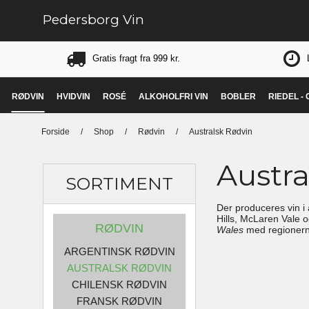
Pedersborg Vin
Gratis fragt fra 999 kr.
RØDVIN
HVIDVIN
ROSÉ
ALKOHOLFRI VIN
BOBLER
RIEDEL -
Forside
/
Shop
/
Rødvin
/
Australsk Rødvin
Austra
SORTIMENT
Der produceres vin i 
Hills, McLaren Vale o
RØDVIN
Wales
med regionern
ARGENTINSK RØDVIN
AUSTRALSK RØDVIN
CHILENSK RØDVIN
FRANSK RØDVIN