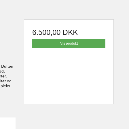
6.500,00 DKK
Vis produkt
. Duften
ød,
rter.
itet og
mpleks