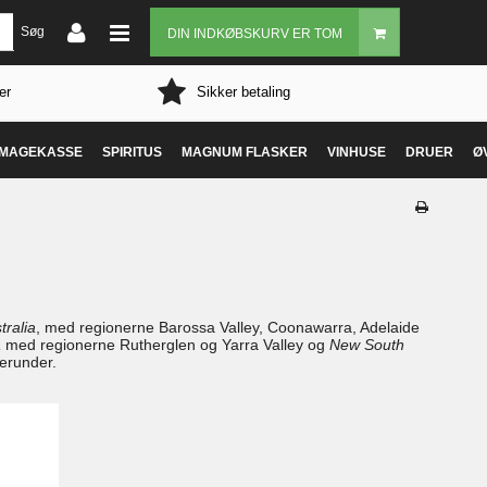
Søg
DIN INDKØBSKURV ER TOM
er
Sikker betaling
MAGEKASSE
SPIRITUS
MAGNUM FLASKER
VINHUSE
DRUER
Ø
tralia
, med regionerne Barossa Valley, Coonawarra, Adelaide
a
med regionerne Rutherglen og Yarra Valley og
New South
herunder.