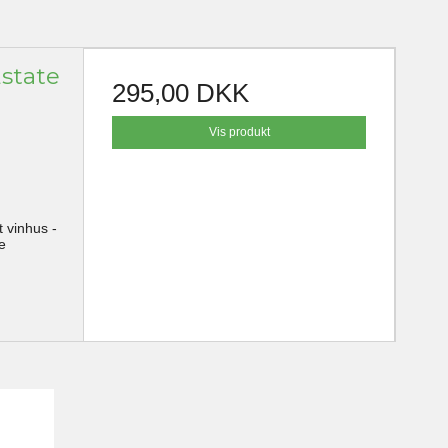
Estate
295,00 DKK
Vis produkt
t vinhus -
e