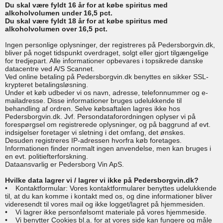
Du skal være fyldt 16 år for at købe spiritus med
alkoholvolumen under 16,5 pct.
Du skal være fyldt 18 år for at købe spiritus med
alkoholvolumen over 16,5 pct.
Ingen personlige oplysninger, der registreres på Pedersborgvin.dk,
bliver på noget tidspunkt overdraget, solgt eller gjort tilgængelige
for tredjepart. Alle informationer opbevares i topsikrede danske
datacentre ved A/S Scannet.
Ved online betaling på Pedersborgvin.dk benyttes en sikker SSL-
krypteret betalingsløsning.
Under et køb udbeder vi os navn, adresse, telefonnummer og e-
mailadresse. Disse informationer bruges udelukkende til
behandling af ordren. Selve købsaftalen lagres ikke hos
Pedersborgvin.dk. Jvf. Persondataforordningen oplyser vi på
forespørgsel om registrerede oplysninger, og på baggrund af evt.
indsigelser foretager vi sletning i det omfang, det ønskes.
Desuden registreres IP-adressen hvorfra køb foretages.
Informationen finder normalt ingen anvendelse, men kan bruges i
en evt. politiefterforskning.
Dataansvarlig er Pedersborg Vin ApS.
Hvilke data lagrer vi / lagrer vi ikke på Pedersborgvin.dk?
• Kontaktformular: Vores kontaktformularer benyttes udelukkende
til, at du kan komme i kontakt med os, og dine informationer bliver
videresendt til vores mail og ikke logget/lagret på hjemmesiden.
• Vi lagrer ikke personfølsomt materiale på vores hjemmeside.
• Vi benytter Cookies bl.a. for at vores side kan fungere og måle