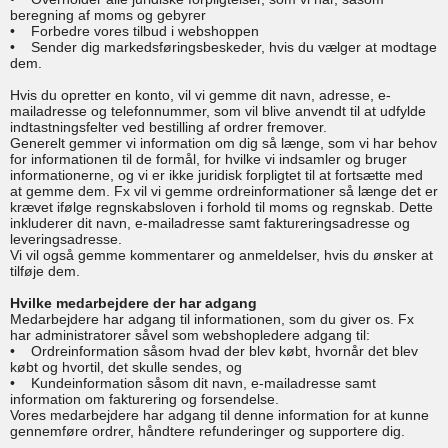
beregning af moms og gebyrer
• Forbedre vores tilbud i webshoppen
• Sender dig markedsføringsbeskeder, hvis du vælger at modtage
dem.
Hvis du opretter en konto, vil vi gemme dit navn, adresse, e-
mailadresse og telefonnummer, som vil blive anvendt til at udfylde
indtastningsfelter ved bestilling af ordrer fremover.
Generelt gemmer vi information om dig så længe, som vi har behov
for informationen til de formål, for hvilke vi indsamler og bruger
informationerne, og vi er ikke juridisk forpligtet til at fortsætte med
at gemme dem. Fx vil vi gemme ordreinformationer så længe det er
krævet ifølge regnskabsloven i forhold til moms og regnskab. Dette
inkluderer dit navn, e-mailadresse samt faktureringsadresse og
leveringsadresse.
Vi vil også gemme kommentarer og anmeldelser, hvis du ønsker at
tilføje dem.
Hvilke medarbejdere der har adgang
Medarbejdere har adgang til informationen, som du giver os. Fx
har administratorer såvel som webshopledere adgang til:
• Ordreinformation såsom hvad der blev købt, hvornår det blev
købt og hvortil, det skulle sendes, og
• Kundeinformation såsom dit navn, e-mailadresse samt
information om fakturering og forsendelse.
Vores medarbejdere har adgang til denne information for at kunne
gennemføre ordrer, håndtere refunderinger og supportere dig.