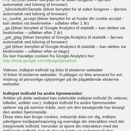
automatisk ved lukning af browser)
_hjIncludedInSample (bliver benyttet for at siden fungerer – fjernes
automatisk ved lukning af browser)
cc_cookie_accept (bliver benyttet for at huske din cookie accept -
kan slettes via beskrivelse - udløber efter 1 år)
_ga (bliver benyttet af Google Analytics til statistik – kan slettes via
beskrivelse – udløber efter 2 år)
_gat_gtag (bliver benyttet af Googla Analytics til statistik – fjernes
automatisk ved lukning af browser)
_gid (bliver benyttet af Google Analytics til statistik – kan slettes via
beskrivelse – udløber efter et døgn)
Du kan fravælge cookies fra Google Analytics her:
http://tools.google.com/dlpage/gaoptout
Videoer, indlejret indhold og links til eksterne websider
Vi linker til eksterne websider. Vi påtager os ikke ansvaret for evt.
misbrug af personlige oplysninger på de pågældende eksterne
websider.
Indlejret indhold fra andre hjemmesider:
Artikler på dette websted kan indeholde indlejret indhold (fx videoer,
billeder, artikler osv.). Indlejret indhold fra andre hjemmesider
opfører sig på samme måde, som om den besøgende har besøgt
den anden hjemmeside.
Disse sites kan bruge cookies, indsamle data om dig, indlejre
yderligere tredjepartssporing og overvåge din interaktion med det
integrerede indhold, herunder at spore din interaktion med det
indlejrede indhold, hvis du har en konto og er logget på den