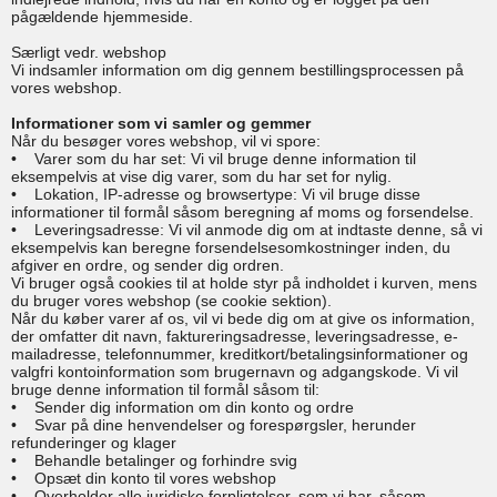
pågældende hjemmeside.
Særligt vedr. webshop
Vi indsamler information om dig gennem bestillingsprocessen på
vores webshop.
Informationer som vi samler og gemmer
Når du besøger vores webshop, vil vi spore:
• Varer som du har set: Vi vil bruge denne information til
eksempelvis at vise dig varer, som du har set for nylig.
• Lokation, IP-adresse og browsertype: Vi vil bruge disse
informationer til formål såsom beregning af moms og forsendelse.
• Leveringsadresse: Vi vil anmode dig om at indtaste denne, så vi
eksempelvis kan beregne forsendelsesomkostninger inden, du
afgiver en ordre, og sender dig ordren.
Vi bruger også cookies til at holde styr på indholdet i kurven, mens
du bruger vores webshop (se cookie sektion).
Når du køber varer af os, vil vi bede dig om at give os information,
der omfatter dit navn, faktureringsadresse, leveringsadresse, e-
mailadresse, telefonnummer, kreditkort/betalingsinformationer og
valgfri kontoinformation som brugernavn og adgangskode. Vi vil
bruge denne information til formål såsom til:
• Sender dig information om din konto og ordre
• Svar på dine henvendelser og forespørgsler, herunder
refunderinger og klager
• Behandle betalinger og forhindre svig
• Opsæt din konto til vores webshop
• Overholder alle juridiske forpligtelser, som vi har, såsom