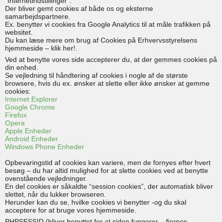
“Internetindstillinger”.
Der bliver gemt cookies af både os og eksterne
samarbejdspartnere.
Ex. benytter vi cookies fra Google Analytics til at måle trafikken på
websitet.
Du kan læse mere om brug af Cookies på Erhvervsstyrelsens
hjemmeside – klik her!.
Ved at benytte vores side accepterer du, at der gemmes cookies på
din enhed.
Se vejledning til håndtering af cookies i nogle af de største
browsere, hvis du ex. ønsker at slette eller ikke ønsker at gemme
cookies:
Internet Explorer
Google Chrome
Firefox
Opera
Apple Enheder
Android Enheder
Windows Phone Enheder
Opbevaringstid af cookies kan variere, men de fornyes efter hvert
besøg – du har altid mulighed for at slette cookies ved at benytte
ovenstående vejledninger.
En del cookies er såkaldte “session cookies”, der automatisk bliver
slettet, når du lukker browseren.
Herunder kan du se, hvilke cookies vi benytter -og du skal
acceptere for at bruge vores hjemmeside.
PHPSESSID (bliver benyttet for at siden fungerer – fjernes