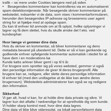
trafik – se mere under Cookies længere ned på siden.
• Besøgendes kommentarer kan kontrolleres via en automatiseret
spam-detektionstjeneste. Når besøgende skriver kommentarer på
webstedet, indsamler vi de data, som vises i kommentarformularen,
herunder den besøgendes IP-adresse og browserens user agent
string for at hjælpe med at opdage spam.
Du kan til enhver tid anmode om at få oplyst, hvilke oplysninger vi
lagrer og få dem slettet, hvis du skulle ønske det f.eks. ved
kundeophør.
Hvor længe vi gemmer dine data
Hvis du skriver en kommentar, så bliver kommentarer og dens
metadata bevaret på ubestemt tid. Dette er så vi kan genkende og
godkende enhver opfølgende kommentar automatisk i stedet for at
have dem i en moderations kø.
Kunde købs arkiver bliver gemt i op til ti år.
For brugere som opretter sig på vores websted, gemmer vi også
den personlige information de giver til deres brugerprofil. Alle
brugere kan se, redigere, eller slette deres personlige information
til enhver tid (med den undtagelse at de ikke kan ændre deres
brugernavn). Webstedets administratorer kan også se og redigere
den information.
Sikkerhed
Vi gør alt, hvad vi kan, for at holde dine data private og sikre. Vi
lagrer kun det aftalte / nødvendige for at opretholde dig som kunde.
Vi holder skarp kontrol med, hvor dine data lagres.
Dine data vil ikke blive videresolgt, og lokalt personfølsomt data