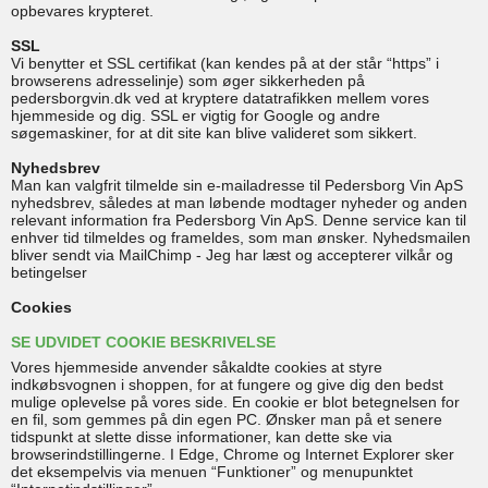
opbevares krypteret.
SSL
Vi benytter et SSL certifikat (kan kendes på at der står “https” i
browserens adresselinje) som øger sikkerheden på
pedersborgvin.dk ved at kryptere datatrafikken mellem vores
hjemmeside og dig. SSL er vigtig for Google og andre
søgemaskiner, for at dit site kan blive valideret som sikkert.
Nyhedsbrev
Man kan valgfrit tilmelde sin e-mailadresse til Pedersborg Vin ApS
nyhedsbrev, således at man løbende modtager nyheder og anden
relevant information fra Pedersborg Vin ApS. Denne service kan til
enhver tid tilmeldes og frameldes, som man ønsker. Nyhedsmailen
bliver sendt via MailChimp - Jeg har læst og accepterer vilkår og
betingelser
Cookies
SE UDVIDET COOKIE BESKRIVELSE
Vores hjemmeside anvender såkaldte cookies at styre
indkøbsvognen i shoppen, for at fungere og give dig den bedst
mulige oplevelse på vores side. En cookie er blot betegnelsen for
en fil, som gemmes på din egen PC. Ønsker man på et senere
tidspunkt at slette disse informationer, kan dette ske via
browserindstillingerne. I Edge, Chrome og Internet Explorer sker
det eksempelvis via menuen “Funktioner” og menupunktet