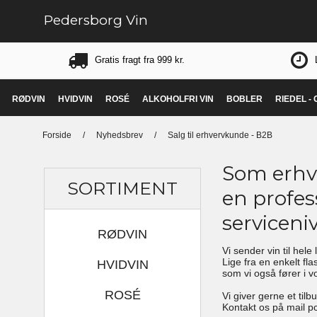
Pedersborg Vin
Gratis fragt fra 999 kr.
RØDVIN
HVIDVIN
ROSÉ
ALKOHOLFRI VIN
BOBLER
RIEDEL -
Forside
/
Nyhedsbrev
/
Salg til erhvervkunde - B2B
Som erhve
SORTIMENT
en profes
serviceni
RØDVIN
Vi sender vin til hele
Lige fra en enkelt fla
HVIDVIN
som vi også fører i v
ROSÉ
Vi giver gerne et til
Kontakt os på mail p