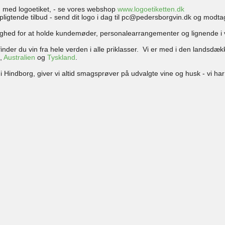
Vin med logoetiket, - se vores webshop
www.logoetiketten.dk
rpligtende tilbud - send dit logo i dag til pc@pedersborgvin.dk og modt
ighed for at holde kundemøder, personalearrangementer og lignende i 
inder du vin fra hele verden i alle priklasser. Vi er med i den land
a
,
Australien
og
Tyskland
.
 Hindborg, giver vi altid smagsprøver på udvalgte vine og husk - vi ha