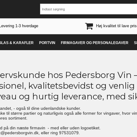
Levering 1-3 hverdage
Høj kvalitet til lave pris
 GLAS & KARAFLER
PORTVIN
FIRMAGAVER OG PERSONALEGAVER
S
rvskunde hos Pedersborg Vin – V
sionel, kvalitetsbevidst og venlig
veau og hurtig leverance, med sik
 landet, - også til dine udenlandske kunder.
ske til større partier og naturligvis også alle former for vingaver, hvor v
ores sortiment.
bud på din næste firmavin - med eller uden logoetiket.
c@pedersborgvin.dk, eller ring 97531079.