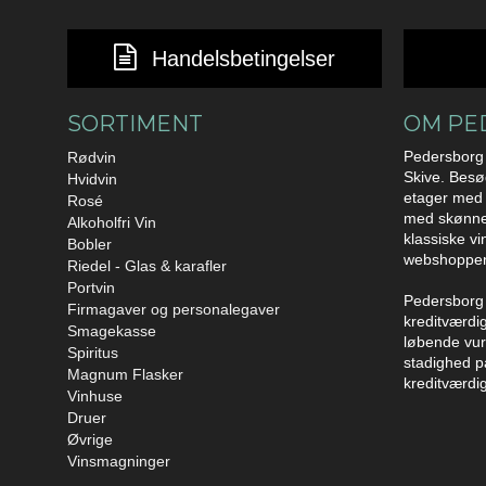
Handelsbetingelser
SORTIMENT
OM PE
Pedersborg 
Rødvin
Skive. Besø
Hvidvin
etager med 
Rosé
med skønne 
Alkoholfri Vin
klassiske vi
Bobler
webshoppe
Riedel - Glas & karafler
Portvin
Pedersborg 
Firmagaver og personalegaver
kreditværdig
Smagekasse
løbende vurd
Spiritus
stadighed p
Magnum Flasker
kreditværdi
Vinhuse
Druer
Øvrige
Vinsmagninger