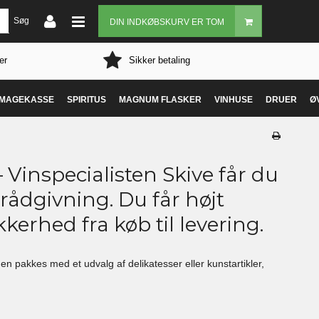
Søg
DIN INDKØBSKURV ER TOM
er
Sikker betaling
MAGEKASSE
SPIRITUS
MAGNUM FLASKER
VINHUSE
DRUER
Ø
inspecialisten Skive får du
 rådgivning. Du får højt
kerhed fra køb til levering.
inen pakkes med et udvalg af delikatesser eller kunstartikler,