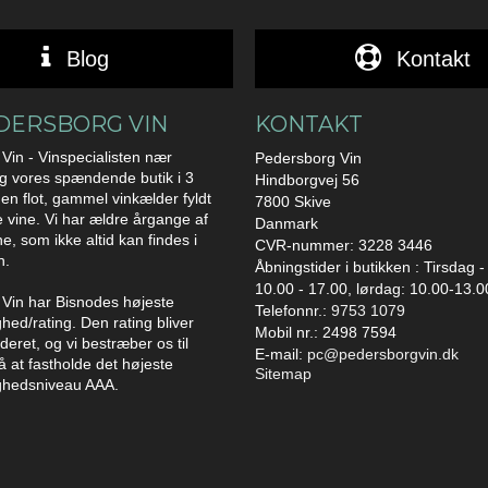
Blog
Kontakt
DERSBORG VIN
KONTAKT
Vin - Vinspecialisten nær
Pedersborg Vin
g vores spændende butik i 3
Hindborgvej 56
en flot, gammel vinkælder fyldt
7800 Skive
vine. Vi har ældre årgange af
Danmark
ne, som ikke altid kan findes i
CVR-nummer: 3228 3446
n.
Åbningstider i butikken : Tirsdag -
10.00 - 17.00, lørdag: 10.00-13.0
Vin har Bisnodes højeste
Telefonnr.:
9753 1079
hed/rating. Den rating bliver
Mobil nr.: 2498 7594
eret, og vi bestræber os til
E-mail
:
pc@pedersborgvin.dk
å at fastholde det højeste
Sitemap
ghedsniveau AAA.