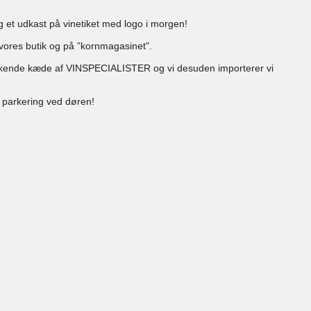
ag et udkast på vinetiket med logo i morgen!
vores butik og på ”kornmagasinet".
sdækkende kæde af VINSPECIALISTER og vi desuden importerer vi
r parkering ved døren!