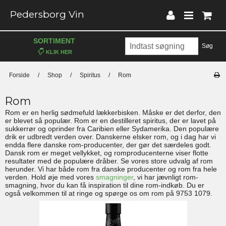
Pedersborg Vin
SORTIMENT
Søg
Forside
/
Shop
/
Spiritus
/
Rom
Rom
Rom er en herlig sødmefuld lækkerbisken. Måske er det derfor, den
er blevet så populær. Rom er en destilleret spiritus, der er lavet på
sukkerrør og oprinder fra Caribien eller Sydamerika. Den populære
drik er udbredt verden over. Danskerne elsker rom, og i dag har vi
endda flere danske rom-producenter, der gør det særdeles godt.
Dansk rom er meget vellykket, og romproducenterne viser flotte
resultater med de populære dråber. Se vores store udvalg af rom
herunder. Vi har både rom fra danske producenter og rom fra hele
verden. Hold øje med vores
smagninger
, vi har jævnligt rom-
smagning, hvor du kan få inspiration til dine rom-indkøb. Du er
også velkommen til at ringe og spørge os om rom på 9753 1079.