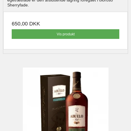
egetræsfade er den afsluttende lagring foregået i oloroso
Sherryfade.
650,00 DKK
Vis produkt