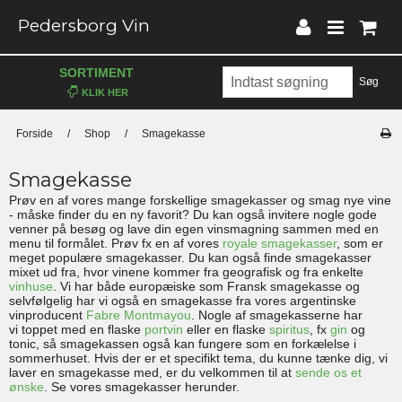
Pedersborg Vin
SORTIMENT
Søg
Forside
/
Shop
/
Smagekasse
Smagekasse
Prøv en af vores mange forskellige smagekasser og smag nye vine
- måske finder du en ny favorit? Du kan også invitere nogle gode
venner på besøg og lave din egen vinsmagning sammen med en
menu til formålet. Prøv fx en af vores
royale smagekasser
, som er
meget populære smagekasser. Du kan også finde smagekasser
mixet ud fra, hvor vinene kommer fra geografisk og fra enkelte
vinhuse
. Vi har både europæiske som Fransk smagekasse og
selvfølgelig har vi også en smagekasse fra vores argentinske
vinproducent
Fabre Montmayou
. Nogle af smagekasserne har
vi toppet med en flaske
portvin
eller en flaske
spiritus
, fx
gin
og
tonic, så smagekassen også kan fungere som en forkælelse i
sommerhuset. Hvis der er et specifikt tema, du kunne tænke dig, vi
laver en smagekasse med, er du velkommen til at
sende os et
ønske
. Se vores smagekasser herunder.