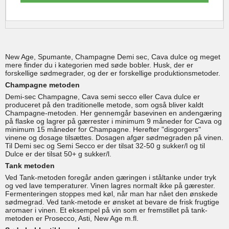
New Age, Spumante, Champagne Demi sec, Cava dulce og meget
mere finder du i kategorien med søde bobler. Husk, der er
forskellige sødmegrader, og der er forskellige produktionsmetoder.
Champagne metoden
Demi-sec Champagne, Cava semi secco eller Cava dulce er
produceret på den traditionelle metode, som også bliver kaldt
Champagne-metoden. Her gennemgår basevinen en andengæring
på flaske og lagrer på gærrester i minimum 9 måneder for Cava og
minimum 15 måneder for Champagne. Herefter "disgorgers"
vinene og dosage tilsættes. Dosagen afgør sødmegraden på vinen.
Til Demi sec og Semi Secco er der tilsat 32-50 g sukker/l og til
Dulce er der tilsat 50+ g sukker/l.
Tank metoden
Ved Tank-metoden foregår anden gæringen i ståltanke under tryk
og ved lave temperaturer. Vinen lagres normalt ikke på gærester.
Fermenteringen stoppes med køl, når man har nået den ønskede
sødmegrad. Ved tank-metode er ønsket at bevare de frisk frugtige
aromaer i vinen. Et eksempel på vin som er fremstillet på tank-
metoden er Prosecco, Asti, New Age m.fl.