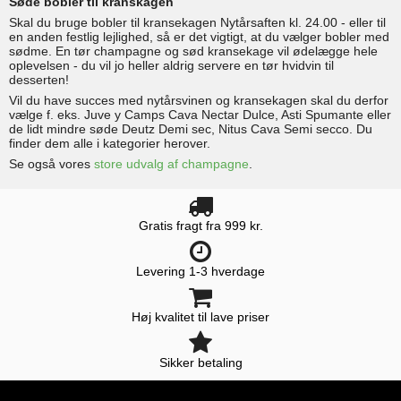
Søde bobler til kranskagen
Skal du bruge bobler til kransekagen Nytårsaften kl. 24.00 - eller til
en anden festlig lejlighed, så er det vigtigt, at du vælger bobler med
sødme. En tør champagne og sød kransekage vil ødelægge hele
oplevelsen - du vil jo heller aldrig servere en tør hvidvin til
desserten!
Vil du have succes med nytårsvinen og kransekagen skal du derfor
vælge f. eks. Juve y Camps Cava Nectar Dulce, Asti Spumante eller
de lidt mindre søde Deutz Demi sec, Nitus Cava Semi secco. Du
finder dem alle i kategorier herover.
Se også vores
store udvalg af champagne
.
Gratis fragt fra 999 kr.
Levering 1-3 hverdage
Høj kvalitet til lave priser
Sikker betaling