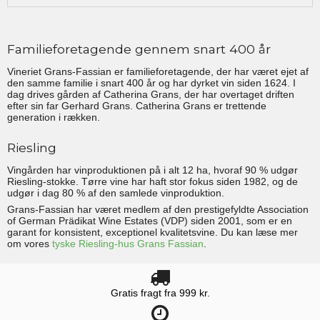
Familieforetagende gennem snart 400 år
Vineriet Grans-Fassian er familieforetagende, der har været ejet af
den samme familie i snart 400 år og har dyrket vin siden 1624. I
dag drives gården af Catherina Grans, der har overtaget driften
efter sin far Gerhard Grans. Catherina Grans er trettende
generation i rækken.
Riesling
Vingården har vinproduktionen på i alt 12 ha, hvoraf 90 % udgør
Riesling-stokke. Tørre vine har haft stor fokus siden 1982, og de
udgør i dag 80 % af den samlede vinproduktion.
Grans-Fassian har været medlem af den prestigefyldte Association
of German Prädikat Wine Estates (VDP) siden 2001, som er en
garant for konsistent, exceptionel kvalitetsvine. Du kan læse mer
om vores
tyske Riesling-hus Grans Fassian
.
Gratis fragt fra 999 kr.