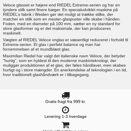
Veloce glasset er højere end RIEDEL Extreme-serien og har en
tyndere stilk samt finere bæger. En specialudviklet maskine på
RIEDEL’s fabrik i Weiden gør det muligt at trække stilke, der
matcher en stilk som en mester-glaspuster ville skabe i hånden.
Foden, med en diameter på 100 mm, sætter en ny standard for
store glasformer og er det maksimale, der kan produceres
maskinelt.
Vægten af RIEDEL Veloce vnglas er væsentligt reduceret i forhold til
Extreme-serien. Et glas i perfekt balance og man har
fornemmelsen af et mundblæst glas.
Maximilian Riedel har valgt det italienske navn Veloce, der betyder
"hurtig", som en hyldest til den moderne maskinteknologi, der
muliggør produktionen af et glas, der føles håndlavet, men skabes
hurtigt og i store mængder. En anerkendelse af teknologien i en tid,
hvor traditionelt glashåndværk er i tilbagegang.
Gratis fragt fra 999 kr.
Levering 1-3 hverdage