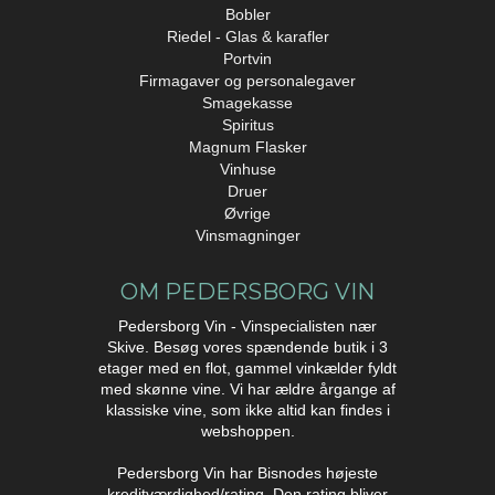
Bobler
Riedel - Glas & karafler
Portvin
Firmagaver og personalegaver
Smagekasse
Spiritus
Magnum Flasker
Vinhuse
Druer
Øvrige
Vinsmagninger
OM PEDERSBORG VIN
Pedersborg Vin - Vinspecialisten nær
Skive. Besøg vores spændende butik i 3
etager med en flot, gammel vinkælder fyldt
med skønne vine. Vi har ældre årgange af
klassiske vine, som ikke altid kan findes i
webshoppen.
Pedersborg Vin har Bisnodes højeste
kreditværdighed/rating. Den rating bliver