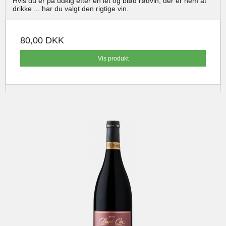
Hvis du er på udkig efter en let og blød rødvin, der er nem at
drikke ... har du valgt den rigtige vin.
80,00 DKK
Vis produkt