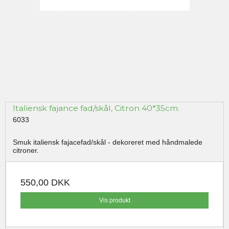
Italiensk fajance fad/skål, Citron 40*35cm.
6033
Smuk italiensk fajacefad/skål - dekoreret med håndmalede
citroner.
550,00 DKK
Vis produkt