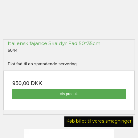
Italiensk fajance Skaldyr Fad 50*35cm
6044
Flot fad til en spændende servering...
950,00 DKK
Vis produkt
Køb billet til vores smagninger