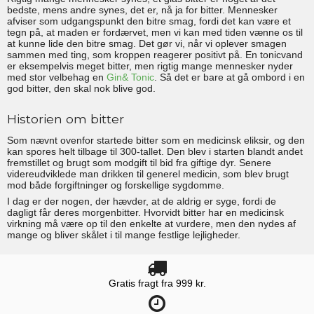
bedste, mens andre synes, det er, nå ja for bitter. Mennesker
afviser som udgangspunkt den bitre smag, fordi det kan være et
tegn på, at maden er fordærvet, men vi kan med tiden vænne os til
at kunne lide den bitre smag. Det gør vi, når vi oplever smagen
sammen med ting, som kroppen reagerer positivt på. En tonicvand
er eksempelvis meget bitter, men rigtig mange mennesker nyder
med stor velbehag en
Gin& Tonic
. Så det er bare at gå ombord i en
god bitter, den skal nok blive god.
Historien om bitter
Som nævnt ovenfor startede bitter som en medicinsk eliksir, og den
kan spores helt tilbage til 300-tallet. Den blev i starten blandt andet
fremstillet og brugt som modgift til bid fra giftige dyr. Senere
videreudviklede man drikken til generel medicin, som blev brugt
mod både forgiftninger og forskellige sygdomme.
I dag er der nogen, der hævder, at de aldrig er syge, fordi de
dagligt får deres morgenbitter. Hvorvidt bitter har en medicinsk
virkning må være op til den enkelte at vurdere, men den nydes af
mange og bliver skålet i til mange festlige lejligheder.
Gratis fragt fra 999 kr.