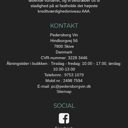
løbende vurderet, og vi bestræber os til
stadighed på at fastholde det højeste
kreditværdighedsniveau AAA.
KONTAKT
Pedersborg Vin
Hindborgvej 56
7800 Skive
Danmark
CVR-nummer: 3228 3446
Åbningstider i butikken : Tirsdag - fredag: 10.00 - 17.00, lørdag:
10.00-13.00
Telefonnr.:
9753 1079
Mobil nr.: 2498 7594
E-mail
:
pc@pedersborgvin.dk
Sitemap
SOCIAL