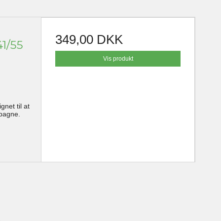
349,00 DKK
1/55
Vis produkt
net til at
pagne.