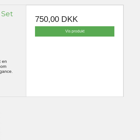
 Set
750,00 DKK
Vis produkt
t en
 som
egance.