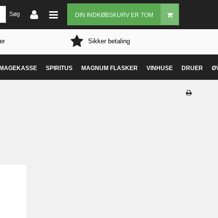
Søg
DIN INDKØBSKURV ER TOM
er
Sikker betaling
MAGEKASSE
SPIRITUS
MAGNUM FLASKER
VINHUSE
DRUER
Ø