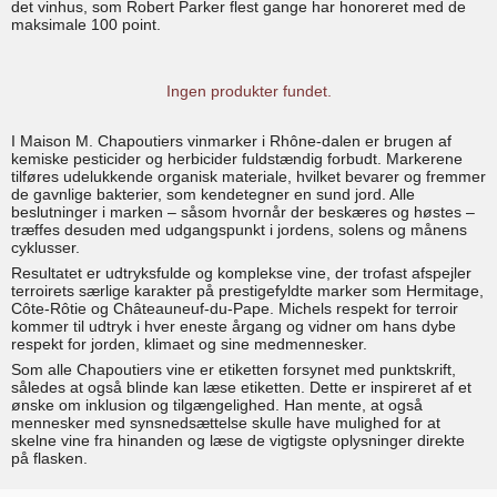
det vinhus, som Robert Parker flest gange har honoreret med de
maksimale 100 point.
Ingen produkter fundet.
I Maison M. Chapoutiers vinmarker i Rhône-dalen er brugen af
kemiske pesticider og herbicider fuldstændig forbudt. Markerene
tilføres udelukkende organisk materiale, hvilket bevarer og fremmer
de gavnlige bakterier, som kendetegner en sund jord. Alle
beslutninger i marken – såsom hvornår der beskæres og høstes –
træffes desuden med udgangspunkt i jordens, solens og månens
cyklusser.
Resultatet er udtryksfulde og komplekse vine, der trofast afspejler
terroirets særlige karakter på prestigefyldte marker som Hermitage,
Côte-Rôtie og Châteauneuf-du-Pape. Michels respekt for terroir
kommer til udtryk i hver eneste årgang og vidner om hans dybe
respekt for jorden, klimaet og sine medmennesker.
Som alle Chapoutiers vine er etiketten forsynet med punktskrift,
således at også blinde kan læse etiketten. Dette er inspireret af et
ønske om inklusion og tilgængelighed. Han mente, at også
mennesker med synsnedsættelse skulle have mulighed for at
skelne vine fra hinanden og læse de vigtigste oplysninger direkte
på flasken.