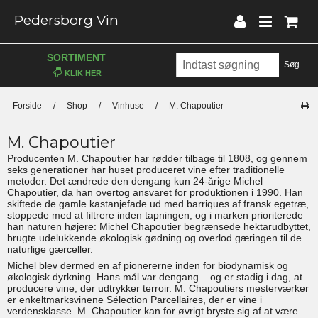
Pedersborg Vin
SORTIMENT
Søg
Forside
/
Shop
/
Vinhuse
/
M. Chapoutier
M. Chapoutier
Producenten M. Chapoutier har rødder tilbage til 1808, og gennem
seks generationer har huset produceret vine efter traditionelle
metoder. Det ændrede den dengang kun 24-årige Michel
Chapoutier, da han overtog ansvaret for produktionen i 1990. Han
skiftede de gamle kastanjefade ud med barriques af fransk egetræ,
stoppede med at filtrere inden tapningen, og i marken prioriterede
han naturen højere: Michel Chapoutier begrænsede hektarudbyttet,
brugte udelukkende økologisk gødning og overlod gæringen til de
naturlige gærceller.
Michel blev dermed en af pionererne inden for biodynamisk og
økologisk dyrkning. Hans mål var dengang – og er stadig i dag, at
producere vine, der udtrykker terroir. M. Chapoutiers mesterværker
er enkeltmarksvinene Sélection Parcellaires, der er vine i
verdensklasse. M. Chapoutier kan for øvrigt bryste sig af at være