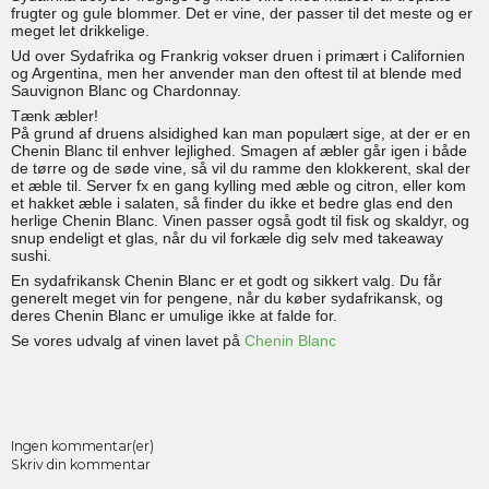
frugter og gule blommer. Det er vine, der passer til det meste og er
meget let drikkelige.
Ud over Sydafrika og Frankrig vokser druen i primært i Californien
og Argentina, men her anvender man den oftest til at blende med
Sauvignon Blanc og Chardonnay.
Tænk æbler!
På grund af druens alsidighed kan man populært sige, at der er en
Chenin Blanc til enhver lejlighed. Smagen af æbler går igen i både
de tørre og de søde vine, så vil du ramme den klokkerent, skal der
et æble til. Server fx en gang kylling med æble og citron, eller kom
et hakket æble i salaten, så finder du ikke et bedre glas end den
herlige Chenin Blanc. Vinen passer også godt til fisk og skaldyr, og
snup endeligt et glas, når du vil forkæle dig selv med takeaway
sushi.
En sydafrikansk Chenin Blanc er et godt og sikkert valg. Du får
generelt meget vin for pengene, når du køber sydafrikansk, og
deres Chenin Blanc er umulige ikke at falde for.
Se vores udvalg af vinen lavet på
Chenin Blanc
Ingen kommentar(er)
Skriv din kommentar