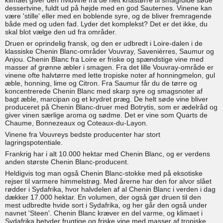
klimaet giver den hvidvine fra de helt knastørre til smagfulde søde
dessertvine, fuldt ud på højde med en god Sauternes. Vinene kan
være 'stille' eller med en boblende syre, og de bliver fremragende
både med og uden fad. Lyder det komplekst? Det er det ikke, du
skal blot vælge den ud fra områder.
Druen er oprindelig fransk, og den er udbredt i Loire-dalen i de
klassiske Chenin Blanc-områder Vouvray, Savenièrres, Saumur og
Anjou. Chenin Blanc fra Loire er friske og spændstige vine med
masser af grønne æbler i smagen. Fra det lille Vouvray-område er
vinene ofte halvtørre med lette tropiske noter af honningmelon, gul
æble, honning, lime og Citron. Fra Saumur får du de tørre og
koncentrerede Chenin Blanc med skarp syre og smagsnoter af
bagt æble, marcipan og et krydret præg. De helt søde vine bliver
produceret på Chenin Blanc-druer med Botrytis, som er ædelråd og
giver vinen særlige aroma og sødme. Det er vine som Quarts de
Chaume, Bonnezeaux og Coteaux-du-Layon.
Vinene fra Vouvreys bedste producenter har stort
lagringspotentiale.
Frankrig har i alt 10.000 hektar med Chenin Blanc, og er verdens
anden største Chenin Blanc-producent.
Heldigvis tog man også Chenin Blanc-stokke med på eksotiske
rejser til varmere himmelstrøg. Med årerne har den for alvor slået
rødder i Sydafrika, hvor halvdelen af al Chenin Blanc i verden i dag
dækker 17.000 hektar. En volumen, der også gør druen til den
mest udbredte hvide sort i Sydafrika, og her går den også under
navnet 'Steen'. Chenin Blanc kræver en del varme, og klimaet i
Sydafrika betyder frugtige og friske vine med masser af tropiske