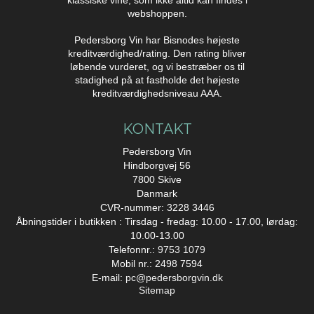
klassiske vine, som ikke altid kan findes i
webshoppen.
Pedersborg Vin har Bisnodes højeste
kreditværdighed/rating. Den rating bliver
løbende vurderet, og vi bestræber os til
stadighed på at fastholde det højeste
kreditværdighedsniveau AAA.
KONTAKT
Pedersborg Vin
Hindborgvej 56
7800 Skive
Danmark
CVR-nummer: 3228 3446
Åbningstider i butikken : Tirsdag - fredag: 10.00 - 17.00, lørdag:
10.00-13.00
Telefonnr.:
9753 1079
Mobil nr.: 2498 7594
E-mail
:
pc@pedersborgvin.dk
Sitemap