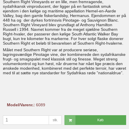
Southern Right Vineyards er en lille, men fremragende,
sydafrikansk vinproducent, der ligger på en fantastisk smuk
ejendom i den kølige og maritime appellation Hemel-en-Aarde
Valley, bag den gamle fiskerlandsby, Hermanus. Ejendommen er på
448 ha og der dyrkes fortrinsvis Pinotage- og Sauvignon Blanc.
Southern Right Vineyard blev grundlagt af Anthony Hamilton
Russell i 1994. Navnet kommer fra de meget sjældne Southern
Right-hvaler, der passerer den kølige South Atlantic Walker Bay
bugt, kun tre kilometer fra markerne. For hver solgt flaske donerer
Southern Right et beløb til bevarelsen af Southern Right-hvalerne.
Målet med Southern Right var at producere seriøse,
lagringsværdige Pinotage vine, der kombinerede den sydafrikanske
frugt- og smagspalet med klassisk stil og finesse. Meget streng
volumenkontrol og kun høst, når druerne har nået lige præcis den
ønskede modenhed, kombineret med det perfekte terroir, har været
med til at sætte nye standarder for Sydafrikas røde ”nationaldrue”.
Model/Varenr.:
6089
stk.
Køb