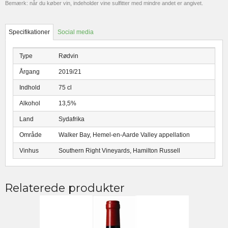
Bemærk: når du køber vin, indeholder vine sulfitter med mindre andet er angivet.
Specifikationer
Social media
Type
Rødvin
Årgang
2019/21
Indhold
75 cl
Alkohol
13,5%
Land
Sydafrika
Område
Walker Bay, Hemel-en-Aarde Valley appellation
Vinhus
Southern Right Vineyards, Hamilton Russell
Relaterede produkter