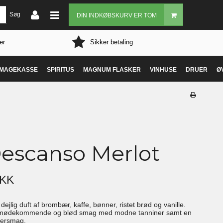
Søg
DIN INDKØBSKURV ER TOM
er
Sikker betaling
MAGEKASSE
SPIRITUS
MAGNUM FLASKER
VINHUSE
DRUER
Ø
Descanso Merlot
DKK
dejlig duft af brombær, kaffe, bønner, ristet brød og vanille.
imødekommende og blød smag med modne tanniner samt en
ftersmag.