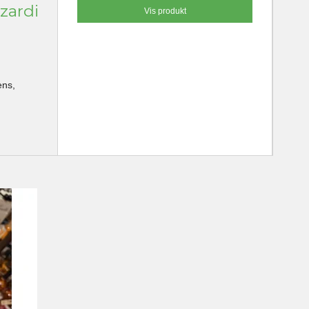
zzardi
Vis produkt
ens,