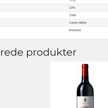
75 cl.
13%
Chile
Curico Valley
Errazuriz
erede produkter