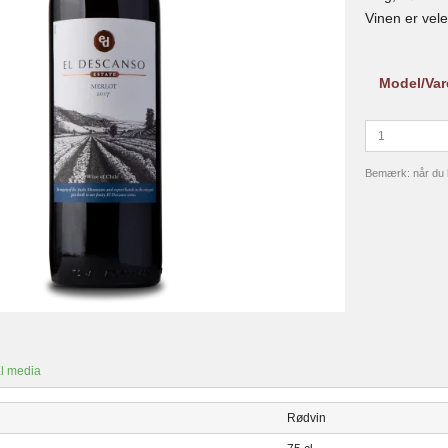
Vinen er vele
Model/Var
Bemærk: når du kø
l media
Rødvin