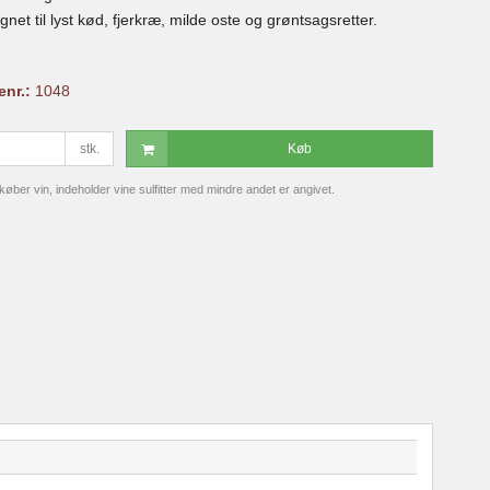
gnet til lyst kød, fjerkræ, milde oste og grøntsagsretter.
enr.:
1048
stk.
Køb
ber vin, indeholder vine sulfitter med mindre andet er angivet.