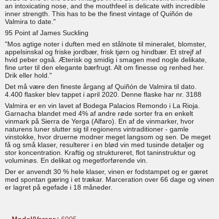
an intoxicating nose, and the mouthfeel is delicate with incredible
inner strength. This has to be the finest vintage of Quiñón de
Valmira to date."
95 Point af James Suckling
"Mos agtige noter i duften med en stålnote til mineralet, blomster,
appelsinskal og friske jordbær, frisk tjørn og hindbær. Et strejf af
hvid peber også. Æterisk og smidig i smagen med nogle delikate,
fine urter til den elegante bærfrugt. Alt om finesse og renhed her.
Drik eller hold."
Det må være den fineste årgang af Quiñón de Valmira til dato.
4.400 flasker blev tappet i april 2020. Denne flaske har nr. 3188
Valmira er en vin lavet af Bodega Palacios Remondo i La Rioja.
Garnacha blandet med 4% af andre røde sorter fra en enkelt
vinmark på Sierra de Yerga (Alfaro). En af de vinmarker, hvor
naturens luner slutter sig til regionens vintraditioner - gamle
vinstokke, hvor druerne modner meget langsom og sen. De meget
få og små klaser, resulterer i en blød vin med tusinde detaljer og
stor koncentration. Kraftig og struktureret, flot taninstruktur og
voluminøs. En delikat og megetforførende vin.
Der er anvendt 30 % hele klaser, vinen er fodstampet og er gæret
med spontan gæring i et trækar. Marceration over 66 dage og vinen
er lagret på egefade i 18 måneder.
Model/Varenr.:
6005