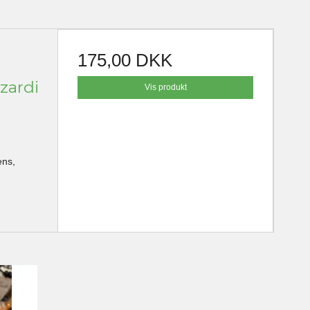
175,00 DKK
zzardi
Vis produkt
ens,