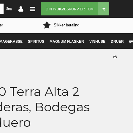
Søg
DIN INDKØBSKURV ER TOM
er
Sikker betaling
MAGEKASSE
SPIRITUS
MAGNUM FLASKER
VINHUSE
DRUER
Ø
 Terra Alta 2
eras, Bodegas
duero