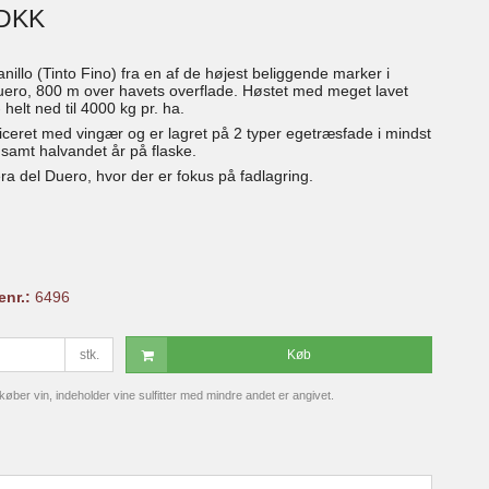
 DKK
illo (Tinto Fino) fra en af de højest beliggende marker i
uero, 800 m over havets overflade. Høstet med meget lavet
 helt ned til 4000 kg pr. ha.
ficeret med vingær og er lagret på 2 typer egetræsfade i mindst
samt halvandet år på flaske.
ra del Duero, hvor der er fokus på fadlagring.
enr.:
6496
stk.
Køb
ber vin, indeholder vine sulfitter med mindre andet er angivet.