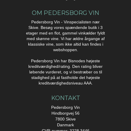
OM PEDERSBORG VIN
Pedersborg Vin - Vinspecialisten nær
Skive. Besøg vores spændende butik i 3
etager med en flot, gammel vinkælder fyldt
med skønne vine. Vi har ældre årgange af
klassiske vine, som ikke altid kan findes i
webshoppen.
Pedersborg Vin har Bisnodes højeste
kreditværdighed/rating. Den rating bliver
løbende vurderet, og vi bestræber os til
stadighed på at fastholde det højeste
kreditværdighedsniveau AAA.
KONTAKT
Pedersborg Vin
Hindborgvej 56
7800 Skive
Danmark
CVR-nummer: 3228 3446