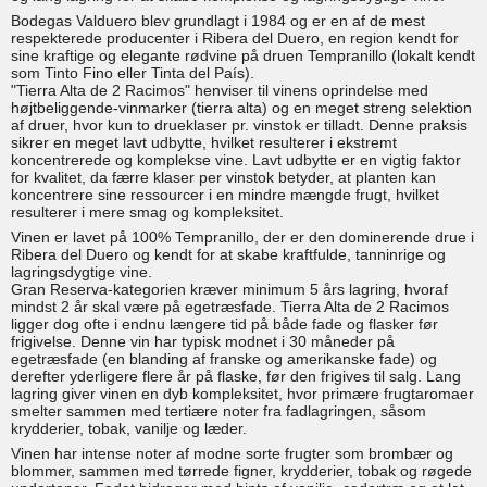
Bodegas Valduero blev grundlagt i 1984 og er en af de mest
respekterede producenter i Ribera del Duero, en region kendt for
sine kraftige og elegante rødvine på druen Tempranillo (lokalt kendt
som Tinto Fino eller Tinta del País).
"Tierra Alta de 2 Racimos" henviser til vinens oprindelse med
højtbeliggende-vinmarker (tierra alta) og en meget streng selektion
af druer, hvor kun to drueklaser pr. vinstok er tilladt. Denne praksis
sikrer en meget lavt udbytte, hvilket resulterer i ekstremt
koncentrerede og komplekse vine. Lavt udbytte er en vigtig faktor
for kvalitet, da færre klaser per vinstok betyder, at planten kan
koncentrere sine ressourcer i en mindre mængde frugt, hvilket
resulterer i mere smag og kompleksitet.
Vinen er lavet på 100% Tempranillo, der er den dominerende drue i
Ribera del Duero og kendt for at skabe kraftfulde, tanninrige og
lagringsdygtige vine.
Gran Reserva-kategorien kræver minimum 5 års lagring, hvoraf
mindst 2 år skal være på egetræsfade. Tierra Alta de 2 Racimos
ligger dog ofte i endnu længere tid på både fade og flasker før
frigivelse. Denne vin har typisk modnet i 30 måneder på
egetræsfade (en blanding af franske og amerikanske fade) og
derefter yderligere flere år på flaske, før den frigives til salg. Lang
lagring giver vinen en dyb kompleksitet, hvor primære frugtaromaer
smelter sammen med tertiære noter fra fadlagringen, såsom
krydderier, tobak, vanilje og læder.
Vinen har intense noter af modne sorte frugter som brombær og
blommer, sammen med tørrede figner, krydderier, tobak og røgede