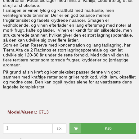
undertoner. Fadet bidrager med hints af vanilje, cedertræ og et let
strejf af chokolade.
I smagen er vinen fyldig og kraftfuld med markante, men
velintegrerede tanniner. Der er en god balance mellem
frugtintensitet og fadets krydrede nuancer. Smagen er
vedholdende, og vinen efterlader en lang eftersmag med noter af
mørk frugt, kaffe og læder. Vinen er kendt for sin silkebløde, men
strukturerede tanniner, hvilket giver den et stort lagringspotentiale,
så den kan udvikle sig over flere årtier.
Som en Gran Reserva med koncentration og lang fadlagring, har
Tierra Alta de 2 Racimos et stort lagringspotentiale og kan let
udvikle sig i 20-30 år under de rette forhold. Med tiden vil den få
flere tertiære noter som tørrede frugter, krydderier og jordagtige
aromaer.
På grund af sin kraft og kompleksitet passer denne vin godt
sammen med kraftige retter som grillet rødt kød, vildt, lam, oksefilet
og modne oste. Den kan også nydes alene for at værdsætte dens
lagdelte kompleksitet.
Model/Varenr.:
6713
stk.
Køb