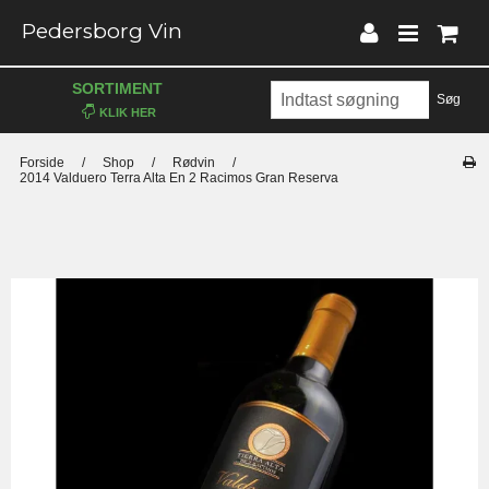
Pedersborg Vin
SORTIMENT
Søg
Forside
/
Shop
/
Rødvin
/
2014 Valduero Terra Alta En 2 Racimos Gran Reserva