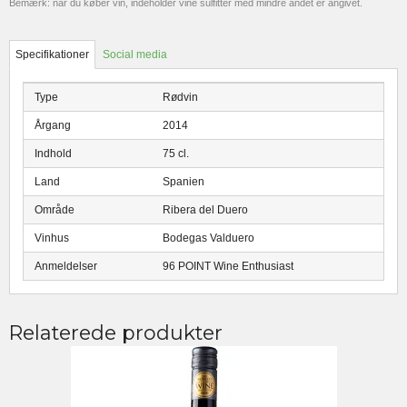
Bemærk: når du køber vin, indeholder vine sulfitter med mindre andet er angivet.
Specifikationer
Social media
Type
Rødvin
Årgang
2014
Indhold
75 cl.
Land
Spanien
Område
Ribera del Duero
Vinhus
Bodegas Valduero
Anmeldelser
96 POINT Wine Enthusiast
Relaterede produkter