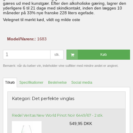
gæres ud med kunstgær. Efter den alkoholiske gæring, lagrer den
yderligere 6 til 21 dage med skindkontakt, inden den lægges 10
måneder på 33% nye franske 228 liters egefade.
Velegnet til mørkt kød, vildt og milde oste
Model/Varenr.:
1683
stk.
Køb
Bemærk: når du køber vin, indeholder vine sulfitter med mindre andet er angivet.
Tilkøb
Specifikationer
Beskrivelse
Social media
Kategori:
Det perfekte vinglas
Riedel Veritas New World Pinot Noir 6449/67 - 2 stk.
549,95 DKK