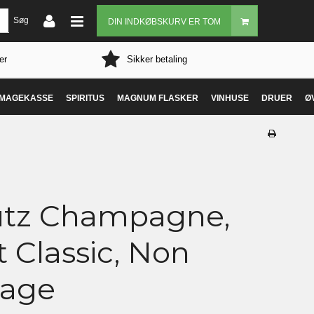
Søg
DIN INDKØBSKURV ER TOM
er
Sikker betaling
MAGEKASSE
SPIRITUS
MAGNUM FLASKER
VINHUSE
DRUER
Ø
tz Champagne,
t Classic, Non
tage