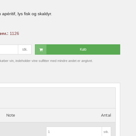
apéritif, lys fisk og skaldyr.
enr.:
1126
stk.
Køb
ber vin, indeholder vine sulfitter med mindre andet er angivet.
Note
Antal
stk.