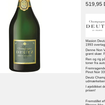
519,95
Masion Deutz
1993 overtag
Denne Non Vi
grønt skær. 
Ren og rig p
toner fra aut
Fremragende
Pinot Noir 3
Deutz Champa
udmærkelser 
I øjeblikket 
prisen!
Fremstillet 
filtreres ikke.