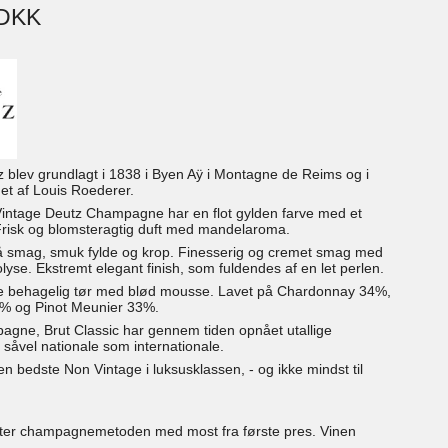
 DKK
 blev grundlagt i 1838 i Byen Aÿ i Montagne de Reims og i
et af Louis Roederer.
ntage Deutz Champagne har en flot gylden farve med et
Frisk og blomsteragtig duft med mandelaroma.
å smag, smuk fylde og krop. Finesserig og cremet smag med
olyse. Ekstremt elegant finish, som fuldendes af en let perlen.
 behagelig tør med blød mousse. Lavet på Chardonnay 34%,
3% og Pinot Meunier 33%.
gne, Brut Classic har gennem tiden opnået utallige
såvel nationale som internationale.
den bedste Non Vintage i luksusklassen, - og ikke mindst til
efter champagnemetoden med most fra første pres. Vinen