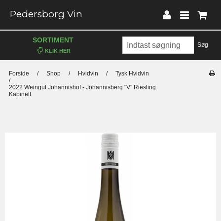
Pedersborg Vin
SORTIMENT
Søg
Forside
/
Shop
/
Hvidvin
/
Tysk Hvidvin
/
2022 Weingut Johannishof - Johannisberg "V" Riesling
Kabinett