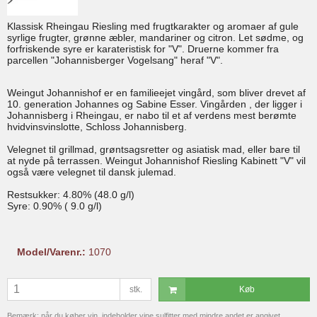
Klassisk Rheingau Riesling med frugtkarakter og aromaer af gule
syrlige frugter, grønne æbler, mandariner og citron. Let sødme, og
forfriskende syre er karateristisk for "V". Druerne kommer fra
parcellen "Johannisberger Vogelsang" heraf "V".
Weingut Johannishof er en familieejet vingård, som bliver drevet af
10. generation Johannes og Sabine Esser. Vingården , der ligger i
Johannisberg i Rheingau, er nabo til et af verdens mest berømte
hvidvinsvinslotte, Schloss Johannisberg.
Velegnet til grillmad, grøntsagsretter og asiatisk mad, eller bare til
at nyde på terrassen. Weingut Johannishof Riesling Kabinett "V" vil
også være velegnet til dansk julemad.
Restsukker: 4.80% (48.0 g/l)
Syre: 0.90% ( 9.0 g/l)
Model/Varenr.:
1070
stk.
Køb
Bemærk: når du køber vin, indeholder vine sulfitter med mindre andet er angivet.