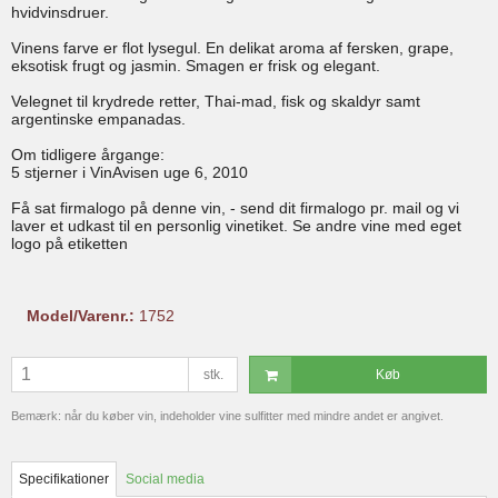
hvidvinsdruer.
Vinens farve er flot lysegul. En delikat aroma af fersken, grape,
eksotisk frugt og jasmin. Smagen er frisk og elegant.
Velegnet til krydrede retter, Thai-mad, fisk og skaldyr samt
argentinske empanadas.
Om tidligere årgange:
5 stjerner i VinAvisen uge 6, 2010
Få sat firmalogo på denne vin, - send dit firmalogo pr. mail og vi
laver et udkast til en personlig vinetiket. Se andre vine med eget
logo på etiketten
Model/Varenr.:
1752
stk.
Køb
Bemærk: når du køber vin, indeholder vine sulfitter med mindre andet er angivet.
Specifikationer
Social media