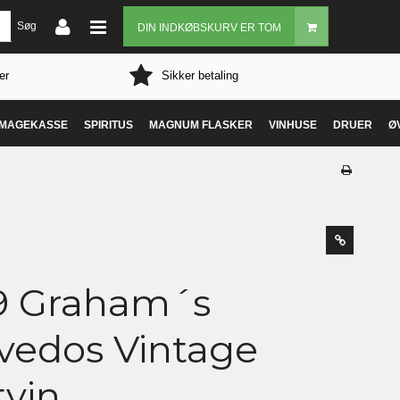
Søg
DIN INDKØBSKURV ER TOM
er
Sikker betaling
MAGEKASSE
SPIRITUS
MAGNUM FLASKER
VINHUSE
DRUER
Ø
9 Graham´s
vedos Vintage
tvin