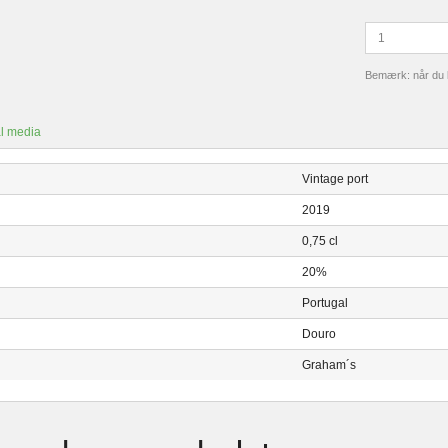
Bemærk: når du kø
l media
Vintage port
2019
0,75 cl
20%
Portugal
Douro
Graham´s