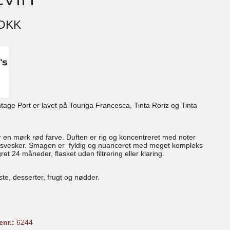
 DKK
tage Port er lavet på Touriga Francesca, Tinta Roriz og Tinta
r en mørk rød farve. Duften er rig og koncentreret med noter
 svesker. Smagen er fyldig og nuanceret med meget kompleks
gret 24 måneder, flasket uden filtrering eller klaring.
oste, desserter, frugt og nødder.
enr.:
6244