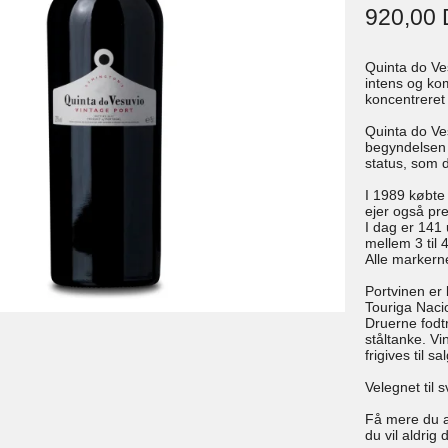
920,00
Quinta do Ve
intens og ko
koncentrere
Quinta do Ves
begyndelsen 
status, som d
I 1989 købte
ejer også p
I dag er 141 
mellem 3 til 4
Alle markerne
Portvinen er 
Touriga Naci
Druerne fodt
ståltanke. V
frigives til sal
Velegnet til 
Få mere du a
du vil aldrig 