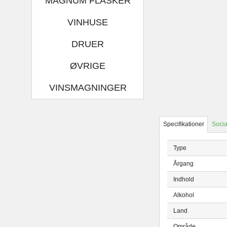
MAGNUM FLASKER
VINHUSE
DRUER
ØVRIGE
VINSMAGNINGER
Specifikationer
Socia
Type
Årgang
Indhold
Alkohol
Land
Område