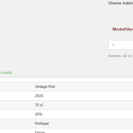
Vinene inde
Model/Var
Bemærk: når du kø
l media
Vintage Port
2023
75 cl.
20%
Portugal
Douro