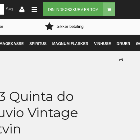
Søg
DIN INDKØBSKURV ER TOM
er
Sikker betaling
MAGEKASSE
SPIRITUS
MAGNUM FLASKER
VINHUSE
DRUER
Ø
3 Quinta do
uvio Vintage
tvin