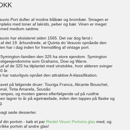
 DKK
suvio Port dufter af modne blåbær og brombær. Smagen er
mpleks med toner af lakrids, peber og bær. Vinen er meget
t med medium sødme.
uvio har eksisteret siden 1565. Det var dog først i
af det 19. århundrede, at Quinta do Vesuvio opnåede den
en har i dag inden for fremstilling af vintage port.
 Symington-familien den 325 ha store ejendom. Symington
restigeejendomme som Grahams, Dow og Warre.
ud af de 325 ha tilplantet med vinstokke, hvor alderen svinger
0 år.
 har naturligvis opnået den attraktive A-klassifikation.
lavet på følgende druer: Touriga Franca, Alicante Bouschet,
onal, Tinta Amarela, Sousão
rampes, og mosten gæres efterfølgende ud på rustfrie
inen lagrer to år på egetræsfade, inden den tappes på flaske og
g.
svagt søde desserter.
f din portvin - køb et par
Riedel Vinum Portvins glas
med, og
drikke portvin af andre glas!