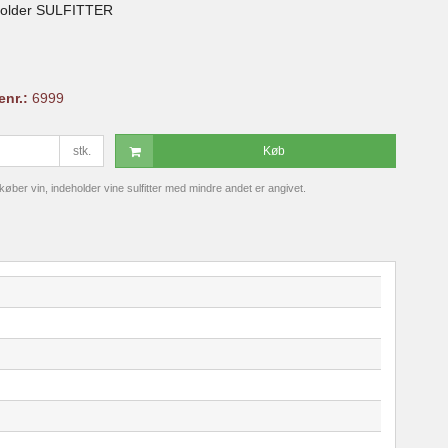
holder SULFITTER
enr.:
6999
stk.
Køb
ber vin, indeholder vine sulfitter med mindre andet er angivet.