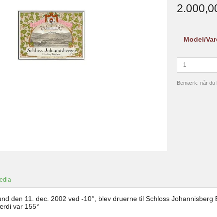
2.000,
Model/Var
Bemærk: når du kø
edia
und den 11. dec. 2002 ved -10°, blev druerne til Schloss Johannisberg B
rdi var 155°