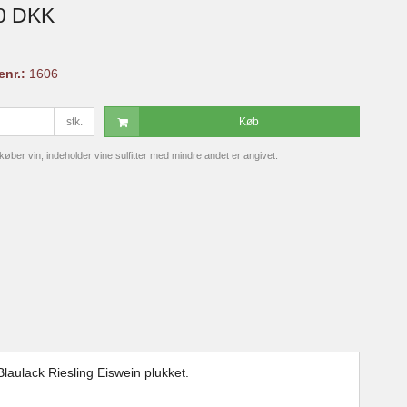
00 DKK
enr.:
1606
stk.
Køb
ber vin, indeholder vine sulfitter med mindre andet er angivet.
laulack Riesling Eiswein plukket.