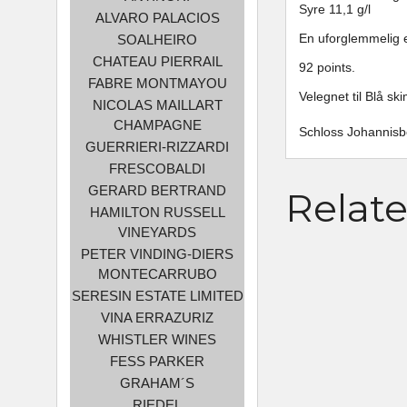
Syre 11,1 g/l
ALVARO PALACIOS
En uforglemmelig e
SOALHEIRO
CHATEAU PIERRAIL
92 points.
FABRE MONTMAYOU
Velegnet til Blå ski
NICOLAS MAILLART
CHAMPAGNE
Schloss Johannisbe
GUERRIERI-RIZZARDI
FRESCOBALDI
GERARD BERTRAND
Relat
HAMILTON RUSSELL
VINEYARDS
PETER VINDING-DIERS
MONTECARRUBO
SERESIN ESTATE LIMITED
VINA ERRAZURIZ
WHISTLER WINES
FESS PARKER
GRAHAM´S
RIEDEL