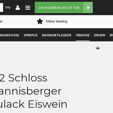
Søg
DIN INDKØBSKURV ER TOM
er
Sikker betaling
MAGEKASSE
SPIRITUS
MAGNUM FLASKER
VINHUSE
DRUER
Ø
2 Schloss
annisberger
ulack Eiswein