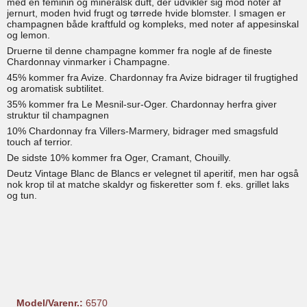
med en feminin og mineralsk duft, der udvikler sig mod noter af
jernurt, moden hvid frugt og tørrede hvide blomster. I smagen er
champagnen både kraftfuld og kompleks, med noter af appesinskal
og lemon.
Druerne til denne champagne kommer fra nogle af de fineste
Chardonnay vinmarker i Champagne.
45% kommer fra Avize. Chardonnay fra Avize bidrager til frugtighed
og aromatisk subtilitet.
35% kommer fra Le Mesnil-sur-Oger. Chardonnay herfra giver
struktur til champagnen
10% Chardonnay fra Villers-Marmery, bidrager med smagsfuld
touch af terrior.
De sidste 10% kommer fra Oger, Cramant, Chouilly.
Deutz Vintage Blanc de Blancs er velegnet til aperitif, men har også
nok krop til at matche skaldyr og fiskeretter som f. eks. grillet laks
og tun.
Model/Varenr.:
6570