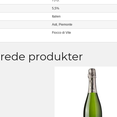
75 cl.
5,5%
Italien
Asti, Piemonte
Fiocco di Vite
erede produkter