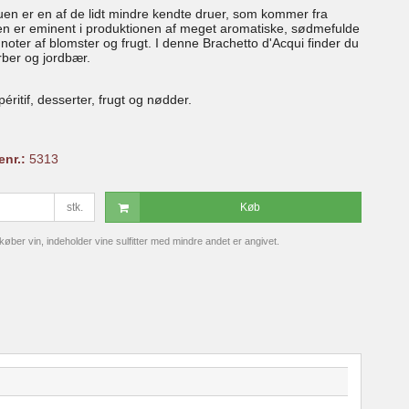
uen er en af de lidt mindre kendte druer, som kommer fra
n er eminent i produktionen af meget aromatiske, sødmefulde
oter af blomster og frugt. I denne Brachetto d'Acqui finder du
arber og jordbær.
péritif, desserter, frugt og nødder.
enr.:
5313
stk.
Køb
ber vin, indeholder vine sulfitter med mindre andet er angivet.