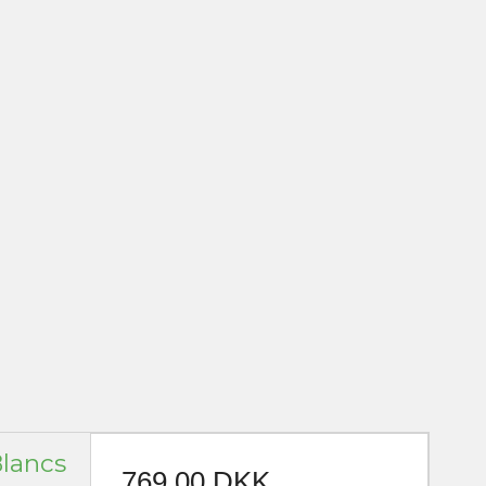
lancs
769,00 DKK