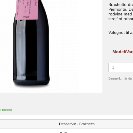
Brachetto-dr
Piemonte. De
rødvine med n
strejf af rab
Velegnet til a
Model/Var
Bemærk: når du kø
l media
Dessertvin - Brachetto