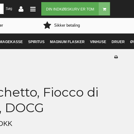
Søg
DIN INDKØBSKURV ER TOM
er
Sikker betaling
MAGEKASSE
SPIRITUS
MAGNUM FLASKER
VINHUSE
DRUER
Ø
hetto, Fiocco di
e, DOCG
 DKK