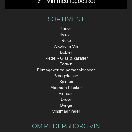
Vin med logoetiket
SORTIMENT
Rødvin
Hvidvin
Rosé
Alkoholfri Vin
Bobler
Riedel - Glas & karafler
Portvin
Firmagaver og personalegaver
Smagekasse
Spiritus
Magnum Flasker
Vinhuse
Druer
Øvrige
Vinsmagninger
OM PEDERSBORG VIN