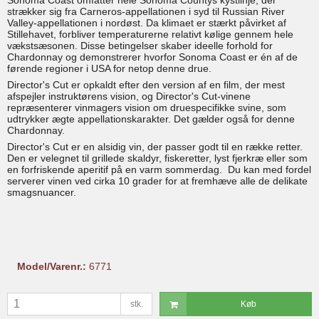
strækker sig fra Carneros-appellationen i syd til Russian River
Valley-appellationen i nordøst. Da klimaet er stærkt påvirket af
Stillehavet, forbliver temperaturerne relativt kølige gennem hele
vækstsæsonen. Disse betingelser skaber ideelle forhold for
Chardonnay og demonstrerer hvorfor Sonoma Coast er én af de
førende regioner i USA for netop denne drue.
Director's Cut er opkaldt efter den version af en film, der mest
afspejler instruktørens vision, og Director's Cut-vinene
repræsenterer vinmagers vision om druespecifikke svine, som
udtrykker ægte appellationskarakter. Det gælder også for denne
Chardonnay.
Director's Cut er en alsidig vin, der passer godt til en række retter.
Den er velegnet til grillede skaldyr, fiskeretter, lyst fjerkræ eller som
en forfriskende aperitif på en varm sommerdag. Du kan med fordel
serverer vinen ved cirka 10 grader for at fremhæve alle de delikate
smagsnuancer.
Model/Varenr.:
6771
stk.
Køb