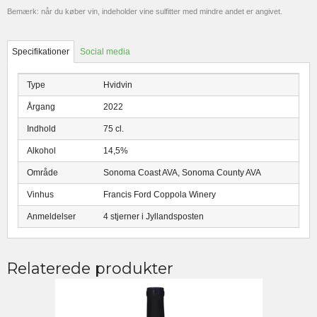
Bemærk: når du køber vin, indeholder vine sulfitter med mindre andet er angivet.
Specifikationer
Social media
Type
Hvidvin
Årgang
2022
Indhold
75 cl.
Alkohol
14,5%
Område
Sonoma Coast AVA, Sonoma County AVA
Vinhus
Francis Ford Coppola Winery
Anmeldelser
4 stjerner i Jyllandsposten
Relaterede produkter