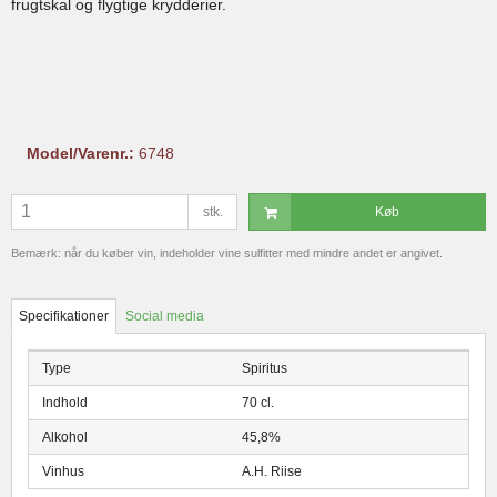
frugtskal og flygtige krydderier.
Model/Varenr.:
6748
stk.
Køb
Bemærk: når du køber vin, indeholder vine sulfitter med mindre andet er angivet.
Specifikationer
Social media
Type
Spiritus
Indhold
70 cl.
Alkohol
45,8%
Vinhus
A.H. Riise