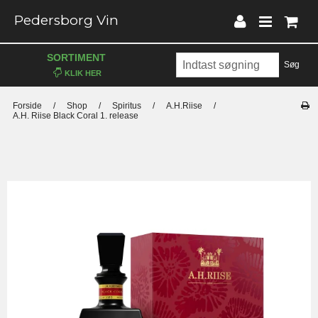
Pedersborg Vin
SORTIMENT
Søg
Forside
/
Shop
/
Spiritus
/
A.H.Riise
/
A.H. Riise Black Coral 1. release