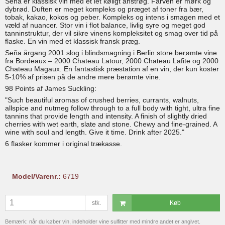
Seña er klassisk vin med et let køligt anstrøg. Farven er mørk og
dybrød. Duften er meget kompleks og præget af toner fra bær,
tobak, kakao, kokos og peber. Kompleks og intens i smagen med et
væld af nuancer. Stor vin i flot balance, livlig syre og meget god
tanninstruktur, der vil sikre vinens kompleksitet og smag over tid på
flaske. En vin med et klassisk fransk præg.
Seña årgang 2001 slog i blindsmagning i Berlin store berømte vine
fra Bordeaux – 2000 Chateau Latour, 2000 Chateau Lafite og 2000
Chateau Magaux. En fantastisk præstation af en vin, der kun koster
5-10% af prisen på de andre mere berømte vine.
98 Points af James Suckling:
"Such beautiful aromas of crushed berries, currants, walnuts,
allspice and nutmeg follow through to a full body with tight, ultra fine
tannins that provide length and intensity. A finish of slightly dried
cherries with wet earth, slate and stone. Chewy and fine-grained. A
wine with soul and length. Give it time. Drink after 2025."
6 flasker kommer i original trækasse.
Model/Varenr.:
6719
stk.
Køb
Bemærk: når du køber vin, indeholder vine sulfitter med mindre andet er angivet.