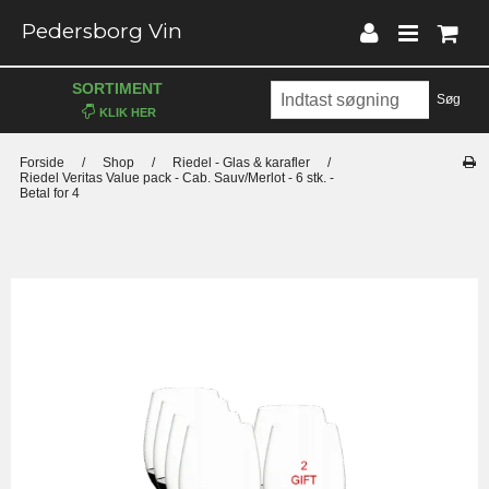
Pedersborg Vin
SORTIMENT
Søg
Forside
/
Shop
/
Riedel - Glas & karafler
/
Riedel Veritas Value pack - Cab. Sauv/Merlot - 6 stk. -
Betal for 4