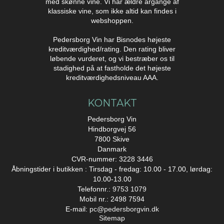
med skønne vine. Vi har ældre årgange af
klassiske vine, som ikke altid kan findes i
webshoppen.
Pedersborg Vin har Bisnodes højeste
kreditværdighed/rating. Den rating bliver
løbende vurderet, og vi bestræber os til
stadighed på at fastholde det højeste
kreditværdighedsniveau AAA.
KONTAKT
Pedersborg Vin
Hindborgvej 56
7800 Skive
Danmark
CVR-nummer: 3228 3446
Åbningstider i butikken : Tirsdag - fredag: 10.00 - 17.00, lørdag:
10.00-13.00
Telefonnr.:
9753 1079
Mobil nr.: 2498 7594
E-mail
:
pc@pedersborgvin.dk
Sitemap