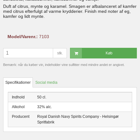
Duft af citrus, mynte og karamel. Smagen er afbalanceret af kamfer
med citrus efterfulgt af varme krydderier. Finish med noter af eg,
kamfer og lidt mynte.
Model/Varenr.:
7103
stk.
Køb
Bemærk: når du køber vin, indeholder vine sulfitter med mindre andet er angivet.
Specifikationer
Social media
Indhold
50 cl.
Alkohol
32% alc.
Producent
Royal Danish Navy Spirits Company - Helsingør
Spritfabrik