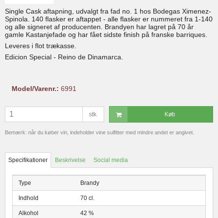
Single Cask aftapning, udvalgt fra fad no. 1 hos Bodegas Ximenez-
Spinola. 140 flasker er aftappet - alle flasker er nummeret fra 1-140
og alle signeret af producenten. Brandyen har lagret på 70 år
gamle Kastanjefade og har fået sidste finish på franske barriques.
Leveres i flot trækasse.
Edicion Special - Reino de Dinamarca.
Model/Varenr.:
6991
stk.
Køb
Bemærk: når du køber vin, indeholder vine sulfitter med mindre andet er angivet.
Specifikationer
Beskrivelse
Social media
Type
Brandy
Indhold
70 cl.
Alkohol
42 %