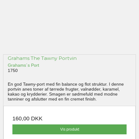
Grahams The Tawny Portvin
Grahams´s Port
1750
En god Tawny-port med fin balance og flot struktur. I denne
portvin anes toner af tørrede frugter, valnødder, karamel,
kakao og krydderier. Smagen er sødmefuld med modne
tanniner og afslutter med en fin cremet finish.
160,00 DKK
Vis produkt