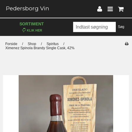
Pedersborg Vin
SORTIMENT
Søg
Forside
/
Shop
/
Spiritus
/
Ximenez Spinola Brandy Single Cask, 42%