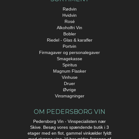
Rødvin
Hvidvin
Rosé
Alkoholfri Vin
Bobler
Riedel - Glas & karafler
Portvin
Firmagaver og personalegaver
Smagekasse
Spiritus
Magnum Flasker
Vinhuse
Druer
Øvrige
Vinsmagninger
OM PEDERSBORG VIN
Pedersborg Vin - Vinspecialisten nær
Skive. Besøg vores spændende butik i 3
etager med en flot, gammel vinkælder fyldt
med skønne vine. Vi har ældre årgange af