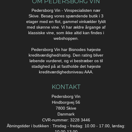
OM PEDERSBORG VIN
Pedersborg Vin - Vinspecialisten nær
Skive. Besøg vores spændende butik i 3
etager med en flot, gammel vinkælder fyldt
med skønne vine. Vi har ældre årgange af
klassiske vine, som ikke altid kan findes i
webshoppen.
Pedersborg Vin har Bisnodes højeste
kreditværdighed/rating. Den rating bliver
løbende vurderet, og vi bestræber os til
stadighed på at fastholde det højeste
kreditværdighedsniveau AAA.
KONTAKT
Pedersborg Vin
Hindborgvej 56
7800 Skive
Danmark
CVR-nummer: 3228 3446
Åbningstider i butikken : Tirsdag - fredag: 10.00 - 17.00, lørdag:
10.00-13.00