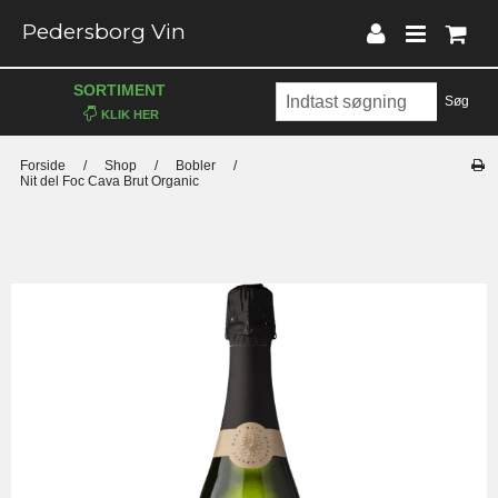
Pedersborg Vin
SORTIMENT
Søg
Forside
/
Shop
/
Bobler
/
Nit del Foc Cava Brut Organic