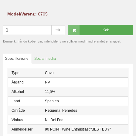
Model/Varenr.:
6705
stk.
Køb
Bemærk: når du køber vin, indeholder vine sulfitter med mindre andet er angivet.
Specifikationer
Social media
Type
Cava
Årgang
NV
Alkohol
11,5%
Land
Spanien
Område
Requena, Penedès
Vinhus
Nit Del Foc
Anmeldelser
90 POINT Wine Enthustiast "BEST BUY"