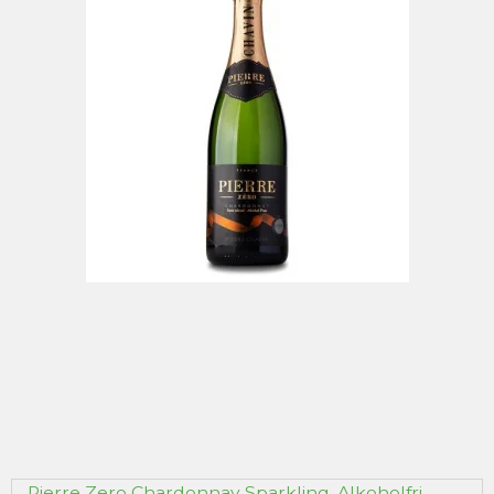
Pierre Zero Chardonnay Sparkling, Alkoholfri