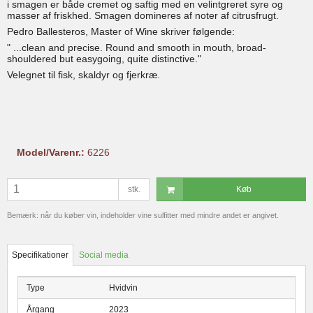
i smagen er både cremet og saftig med en velintgreret syre og
masser af friskhed. Smagen domineres af noter af citrusfrugt.
Pedro Ballesteros, Master of Wine skriver følgende:
" ...clean and precise. Round and smooth in mouth, broad-
shouldered but easygoing, quite distinctive."
Velegnet til fisk, skaldyr og fjerkræ.
Model/Varenr.:
6226
stk.
Køb
Bemærk: når du køber vin, indeholder vine sulfitter med mindre andet er angivet.
Specifikationer
Social media
Type
Hvidvin
Årgang
2023