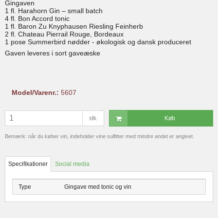
Gingaven
1 fl. Harahorn Gin – small batch
4 fl. Bon Accord tonic
1 fl. Baron Zu Knyphausen Riesling Feinherb
2 fl. Chateau Pierrail Rouge, Bordeaux
1 pose Summerbird nødder - økologisk og dansk produceret
Gaven leveres i sort gaveæske
Model/Varenr.:
5607
stk.
Køb
Bemærk: når du køber vin, indeholder vine sulfitter med mindre andet er angivet.
Specifikationer
Social media
Type
Gingave med tonic og vin