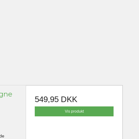
ogne
549,95 DKK
Vis produkt
ede