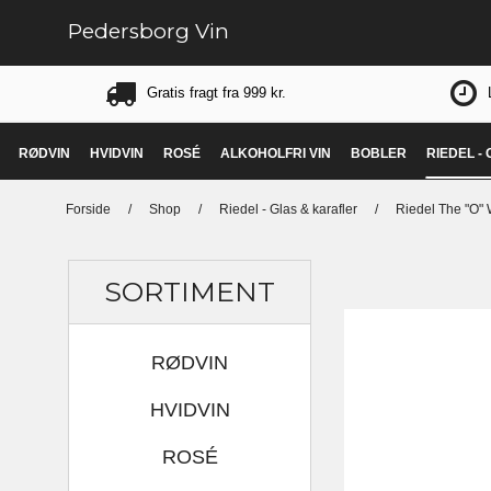
Pedersborg Vin
Gratis fragt fra 999 kr.
RØDVIN
HVIDVIN
ROSÉ
ALKOHOLFRI VIN
BOBLER
RIEDEL -
Forside
/
Shop
/
Riedel - Glas & karafler
/
Riedel The "O" 
SORTIMENT
RØDVIN
HVIDVIN
ROSÉ