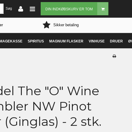
Søg
DIN INDKØBSKURV ER TOM
er
Sikker betaling
MAGEKASSE
SPIRITUS
MAGNUM FLASKER
VINHUSE
DRUER
Ø
del The "O" Wine
bler NW Pinot
 (Ginglas) - 2 stk.