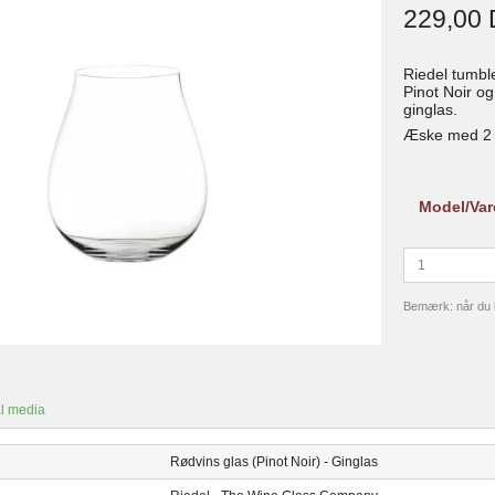
229,00
Riedel tumble
Pinot Noir o
ginglas.
Æske med 2 s
Model/Var
Bemærk: når du kø
l media
Rødvins glas (Pinot Noir) - Ginglas