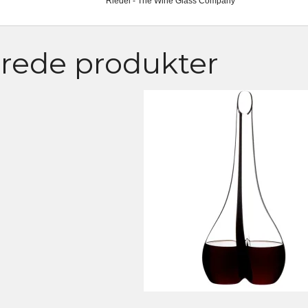
Riedel - The Wine Glass Company
erede produkter