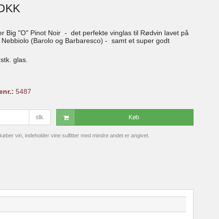
 DKK
r Big "O" Pinot Noir - det perfekte vinglas til Rødvin lavet på
g Nebbiolo (Barolo og Barbaresco) - samt et super godt
tk. glas.
enr.:
5487
stk.
Køb
ber vin, indeholder vine sulfitter med mindre andet er angivet.