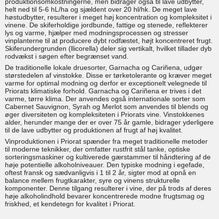
produktionsomkostningerne, men bidrager også til lave udbytter,
helt ned til 5-6 hL/ha og sjældent over 20 hl/hk. De meget lave
høstudbytter, resulterer i meget høj koncentration og kompleksitet i
vinene. De skiferholdige jordbunde, fattige og stenede, reflekterer
lys og varme, hjælper med modningsprocessen og stresser
vinplanterne til at producere dybt rodfæstet, højt koncentreret frugt.
Skiferundergrunden (llicorella) deler sig vertikalt, hvilket tillader dyb
rodvækst i søgen efter begrænset vand.
De traditionelle lokale druesorter, Garnacha og Cariñena, udgør
størstedelen af vinstokke. Disse er tørketolerante og kræver meget
varme for optimal modning og derfor er exceptionelt velegnede til
Priorats klimatiske forhold. Garnacha og Cariñena er trives i det
varme, tørre klima. Der anvendes også internationale sorter som
Cabernet Sauvignon, Syrah og Merlot som anvendes til blends og
øger diversiteten og kompleksiteten i Priorats vine. Vinstokkenes
alder, herunder mange der er over 75 år gamle, bidrager yderligere
til de lave udbytter og produktionen af frugt af høj kvalitet.
Vinproduktionen i Priorat spænder fra meget traditionelle metoder
til moderne teknikker, der omfatter rustfrit stål tanke, optiske
sorteringsmaskiner og kultiverede gærstammer til håndtering af de
høje potentielle alkoholniveauer. Den typiske modning i egefade,
oftest fransk og sædvanligvis i 1 til 2 år, sigter mod at opnå en
balance mellem frugtkarakter, syre og vinens strukturelle
komponenter. Denne tilgang resulterer i vine, der på trods af deres
høje alkoholindhold bevarer koncentrerede modne frugtsmag og
friskhed, et kendetegn for kvalitet i Priorat.