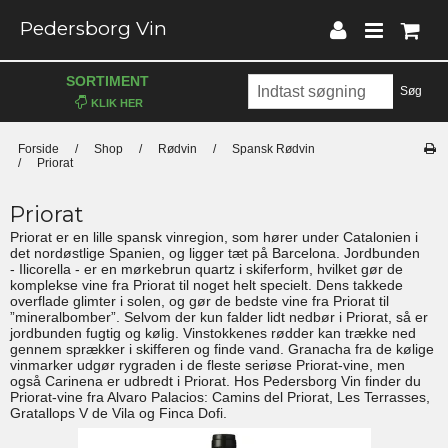
Pedersborg Vin
SORTIMENT
Søg
Forside
/
Shop
/
Rødvin
/
Spansk Rødvin
/
Priorat
Priorat
Priorat er en lille spansk vinregion, som hører under Catalonien i
det nordøstlige Spanien, og ligger tæt på Barcelona. Jordbunden
- Ilicorella - er en mørkebrun quartz i skiferform, hvilket gør de
komplekse vine fra Priorat til noget helt specielt. Dens takkede
overflade glimter i solen, og gør de bedste vine fra Priorat til
”mineralbomber”. Selvom der kun falder lidt nedbør i Priorat, så er
jordbunden fugtig og kølig. Vinstokkenes rødder kan trække ned
gennem sprækker i skifferen og finde vand. Granacha fra de kølige
vinmarker udgør rygraden i de fleste seriøse Priorat-vine, men
også Carinena er udbredt i Priorat. Hos Pedersborg Vin finder du
Priorat-vine fra Alvaro Palacios: Camins del Priorat, Les Terrasses,
Gratallops V de Vila og Finca Dofi.