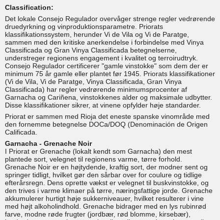
Classification:
Det lokale Consejo Regulador overvåger strenge regler vedrørende
druedyrkning og vinproduktionsparametre. Priorats
klassifikationssystem, herunder Vi de Vila og Vi de Paratge,
sammen med den kritiske anerkendelse i forbindelse med Vinya
Classificada og Gran Vinya Classificada betegnelserne,
understreger regionens engagement i kvalitet og terroirudtryk.
Consejo Regulador certificerer "gamle vinstokke" som dem der er
minimum 75 år gamle eller plantet før 1945. Priorats klassifikationer
(Vi de Vila, Vi de Paratge, Vinya Classificada, Gran Vinya
Classificada) har regler vedrørende minimumsprocenter af
Garnacha og Cariñena, vinstokkenes alder og maksimale udbytter.
Disse klassifikationer sikrer, at vinene opfylder høje standarder.
Priorat er sammen med Rioja det eneste spanske vinområde med
den fornemme betegnelse DOCa/DOQ (Denominación de Origen
Calificada.
Garnacha - Grenache Noir
I Priorat er Grenache (lokalt kendt som Garnacha) den mest
plantede sort, velegnet til regionens varme, tørre forhold.
Grenache Noir er en højtydende, kraftig sort, der modner sent og
springer tidligt, hvilket gør den sårbar over for coulure og tidlige
efterårsregn. Dens oprette vækst er velegnet til buskvinstokke, og
den trives i varme klimaer på tørre, næringsfattige jorde. Grenache
akkumulerer hurtigt høje sukkerniveauer, hvilket resulterer i vine
med højt alkoholindhold. Grenache bidrager med en lys rubinrød
farve, modne røde frugter (jordbær, rød blomme, kirsebær),