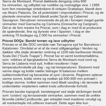
Sierra de Montsant. Priorat dækkede dengang cirka 600
ha vinmarker, og udbyttet var rustikke og rosinagtige vine. I 1989
kom fem mesterlige vinteknikere til vinbyen Grattalops, blandt dem
var Alvaro Palacios. De så potentialet i vinproduktion i Priorat, og de
plantede vinmarker med blandt andet Syrah og Cabernet
Sauvignon. Derudover renoverede de på de i forvejen meget gamle
vinmarker med Garnacha og Carinena (Grenache og Carignan).
Det er de fem mestre fra Priorat, som i dag er med til at producere
de spændende, fine og dyreste vine i Spanien. I dag er der
omkring 70 bodegas og 2.000 ha vinmarker i Priorat.
Priorat DOQa: Barskt terræn og lave udbytter
Priorato er et lille DOC-område nær Tarragona syd for Barcelona i
Katalonien. Området er et af de mest utillgængelige i Verden og
dækker ofte stejle skrænter omkring et 1100-tals kartheuser kloster,
Scala Deï (“Guds Trappe”). Pirorat har et varmt kontinentalklima,
som mildnes af bjergkæderne Serra de Montsant mod nord og
Serra de Llaberia mod syd, hvilket resulterer i høje
temperaturforskelle på dag - og nat temperaturen. Ekstremt med
varme dage og kolde nætter bidrager til balancen mellem
sukkermodenhed og bevarelse af syre i druerne. Regionen oplever
varme somre, kolde vintre og nedbør på 500-600 mm primært i
kraftige storme, hvilket sammen med tilladt vanding i de tørreste år
understøtter vinplanters vækst trods udfordrende forhold.
Priorats barske topografi, kendetegnet ved stejle skråninger kendt
som 'costers' og terrasserede vinmarker, sammen med de unikke
llicorella (skifer) jordbunde, gør arbejdet med maskiner umuligt og
alt markarbejde må udføres manuelt. Dette øger ikke kun