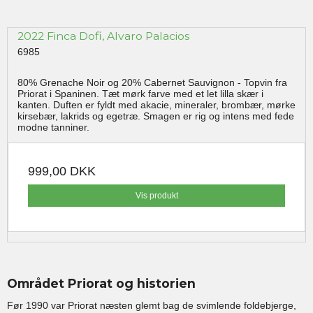
2022 Finca Dofi, Alvaro Palacios
6985
80% Grenache Noir og 20% Cabernet Sauvignon - Topvin fra
Priorat i Spaninen. Tæt mørk farve med et let lilla skær i
kanten. Duften er fyldt med akacie, mineraler, brombær, mørke
kirsebær, lakrids og egetræ. Smagen er rig og intens med fede
modne tanniner.
999,00 DKK
Vis produkt
Området Priorat og historien
Før 1990 var Priorat næsten glemt bag de svimlende foldebjerge,