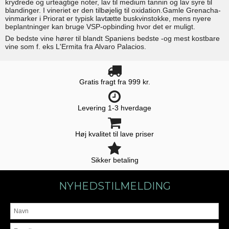
krydrede og urteagtige noter, lav til medium tannin og lav syre til
blandinger. I vineriet er den tilbøjelig til oxidation.Gamle Grenacha-
vinmarker i Priorat er typisk lavtætte buskvinstokke, mens nyere
beplantninger kan bruge VSP-opbinding hvor det er muligt.
De bedste vine hører til blandt Spaniens bedste -og mest kostbare
vine som f. eks L'Ermita fra Alvaro Palacios.
Gratis fragt fra 999 kr.
Levering 1-3 hverdage
Høj kvalitet til lave priser
Sikker betaling
NYHEDSTILMELDING