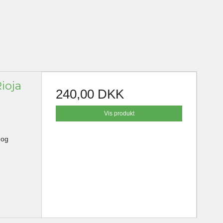
ioja
240,00 DKK
Vis produkt
 og