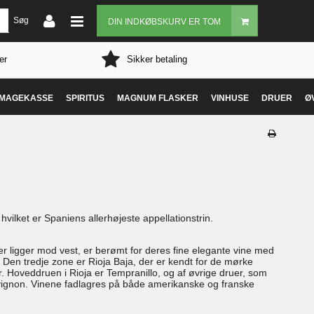
Søg
DIN INDKØBSKURV ER TOM
er
Sikker betaling
MAGEKASSE
SPIRITUS
MAGNUM FLASKER
VINHUSE
DRUER
Ø
ilket er Spaniens allerhøjeste appellationstrin.
 der ligger mod vest, er berømt for deres fine elegante vine med
. Den tredje zone er Rioja Baja, der er kendt for de mørke
er. Hoveddruen i Rioja er Tempranillo, og af øvrige druer, som
vignon. Vinene fadlagres på både amerikanske og franske