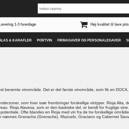
Levering 1-3 hverdage
Høj kvalitet til lave pris
 GLAS & KARAFLER
PORTVIN
FIRMAGAVER OG PERSONALEGAVER
S
st berømte vinområde. Det er det første vinområde, som fik en DOCA, hv
e underzoner, som hver især frembringer forskellige vintyper. Rioja Alta,
eau. Rioja Alavesa, som er den baskiske del, er kendt for frugtige vine
-potentiale. Ofte blandes en Rioja med vin fra de tre forskellige områd
, kan nævnes Granacha (Grenache), Mazuelo, Graciano og Cabernet Sau