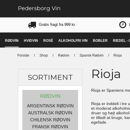
Pedersborg Vin
Gratis fragt fra 999 kr.
RØDVIN
HVIDVIN
ROSÉ
ALKOHOLFRI VIN
BOBLER
RIEDEL -
Forside
/
Shop
/
Rødvin
/
Spansk Rødvin
/
Rioja
Rioja
SORTIMENT
Rioja er Spaniens me
RØDVIN
Rioja er inddelt i tr
ARGENTINSK RØDVIN
et moderat alkoholniv
AUSTRALSK RØDVIN
druer og højt alkohol
er tilladt at bruge
CHILENSK RØDVIN
egefade.
FRANSK RØDVIN