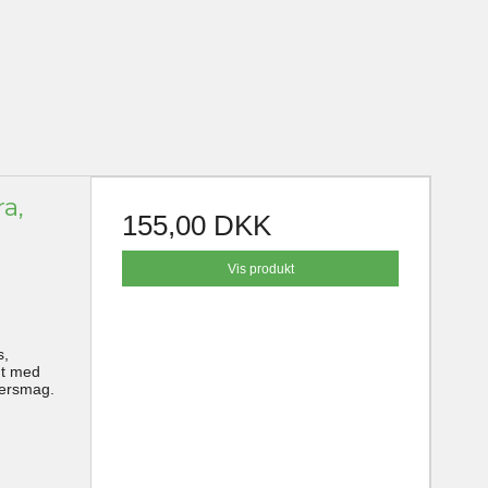
a,
155,00 DKK
Vis produkt
s,
nt med
tersmag.